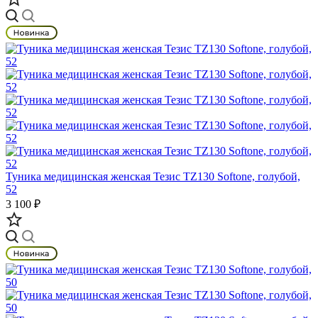
Туника медицинская женская Тезис TZ130 Softone, голубой,
52
3 100 ₽