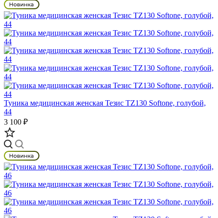
Туника медицинская женская Тезис TZ130 Softone, голубой,
44
3 100 ₽