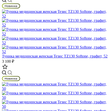
Туника медицинская женская Тезис TZ130 Softone, графит, 52
3 100 ₽