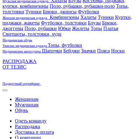
Халаты
Блузы
Костюмы, пиджаки,
Мужская медицинская одежда
куртки, комбинезоны
Поло, рубашки, рубашки-поло
Топы,
толстовки
Туники
Брюки, джинсы
Футболки
Комбинезоны
Халаты
Туники
Куртки,
Женская медицинская одежда
пиджаки, жакеты
Футболки, толстовки
Блузы
Брюки,
джоггеры
Поло, рубашки
Юбки
Жилеты
Топы
Платья
Свитшоты, толстовки, худи
Медицинская обувь
Топы, футболки
Унисекс медицинская одежда
Шапочки
Бейджи
Значки
Пояса
Носки
Медицинские аксессуары
РАСПРОДАЖА
ОТ ТЕЗИС
Подарочный сертификат
Женщинам
Мужчинам
Обувь
Одеть команду
Распродажа
Доставка и оплата
О компании