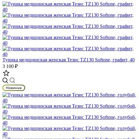
Туника медицинская женская Тезис TZ130 Softone, графит, 40
3 100 ₽