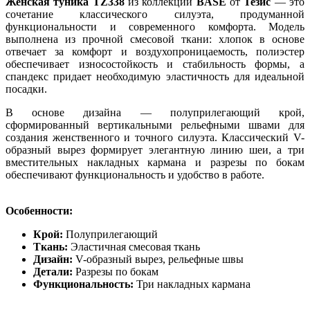
Женская туника TZ338
из коллекции
BASE
от
Тезис
— это
сочетание классического силуэта, продуманной
функциональности и современного комфорта. Модель
выполнена из прочной смесовой ткани: хлопок в основе
отвечает за комфорт и воздухопроницаемость, полиэстер
обеспечивает износостойкость и стабильность формы, а
спандекс придает необходимую эластичность для идеальной
посадки.
В основе дизайна — полуприлегающий крой,
сформированный вертикальными рельефными швами для
создания женственного и точного силуэта. Классический V-
образный вырез формирует элегантную линию шеи, а три
вместительных накладных кармана и разрезы по бокам
обеспечивают функциональность и удобство в работе.
Особенности:
Крой:
Полуприлегающий
Ткань:
Эластичная смесовая ткань
Дизайн:
V-образный вырез, рельефные швы
Детали:
Разрезы по бокам
Функциональность:
Три накладных кармана