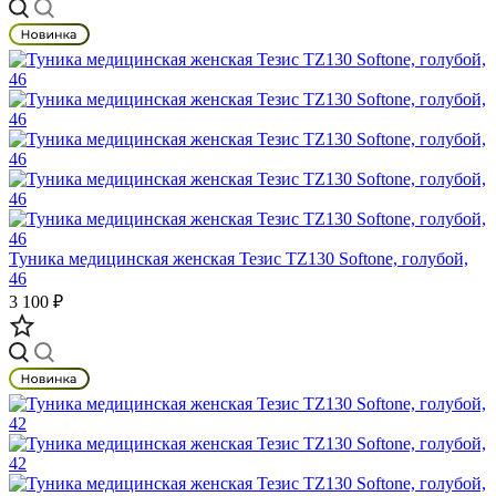
Туника медицинская женская Тезис TZ130 Softone, голубой,
46
3 100 ₽