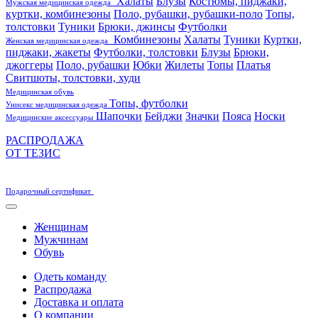
Халаты
Блузы
Костюмы, пиджаки,
Мужская медицинская одежда
куртки, комбинезоны
Поло, рубашки, рубашки-поло
Топы,
толстовки
Туники
Брюки, джинсы
Футболки
Комбинезоны
Халаты
Туники
Куртки,
Женская медицинская одежда
пиджаки, жакеты
Футболки, толстовки
Блузы
Брюки,
джоггеры
Поло, рубашки
Юбки
Жилеты
Топы
Платья
Свитшоты, толстовки, худи
Медицинская обувь
Топы, футболки
Унисекс медицинская одежда
Шапочки
Бейджи
Значки
Пояса
Носки
Медицинские аксессуары
РАСПРОДАЖА
ОТ ТЕЗИС
Подарочный сертификат
Женщинам
Мужчинам
Обувь
Одеть команду
Распродажа
Доставка и оплата
О компании