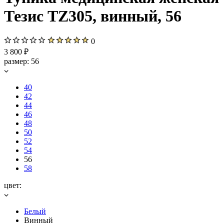
Тезис TZ305, винный, 56
0
3 800 ₽
размер:
56
40
42
44
46
48
50
52
54
56
58
цвет:
Белый
Винный