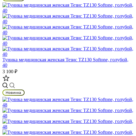
Туника медицинская женская Тезис TZ130 Softone, голубой,
40
3 100 ₽