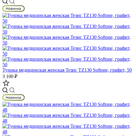
Туника медицинская женская Тезис TZ130 Softone, графит, 50
3 100 ₽