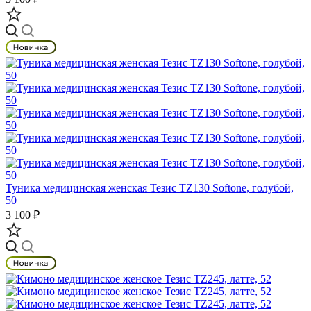
Туника медицинская женская Тезис TZ130 Softone, голубой,
50
3 100 ₽