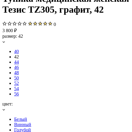
Тезис TZ305, графит, 42
0
3 800 ₽
размер:
42
40
42
44
46
48
50
52
54
56
цвет:
Белый
Винный
Голубой