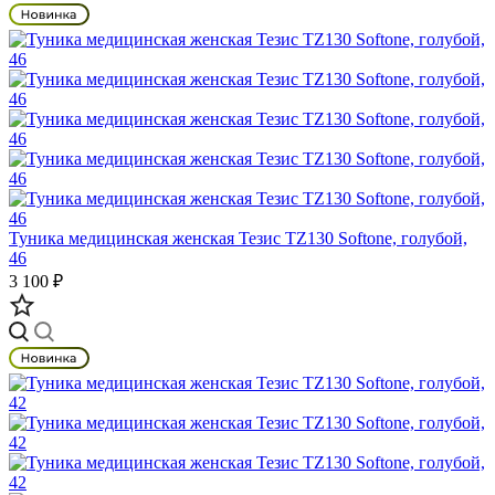
Туника медицинская женская Тезис TZ130 Softone, голубой,
46
3 100 ₽