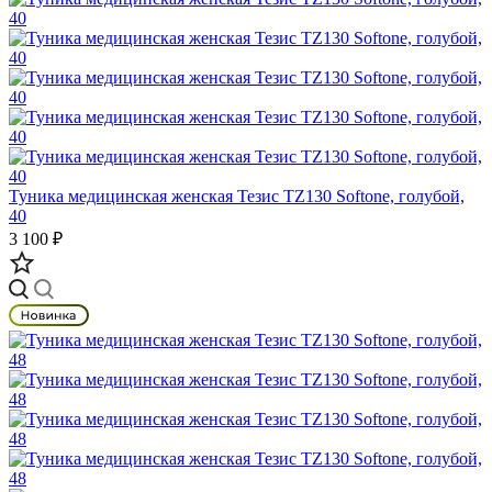
Туника медицинская женская Тезис TZ130 Softone, голубой,
40
3 100 ₽