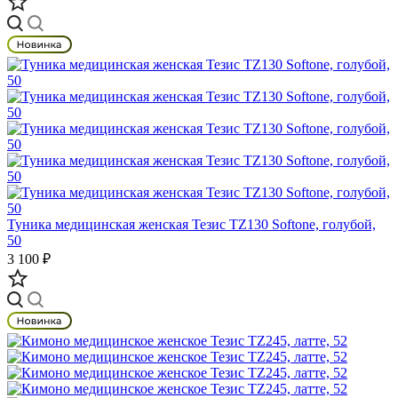
Туника медицинская женская Тезис TZ130 Softone, голубой,
50
3 100 ₽