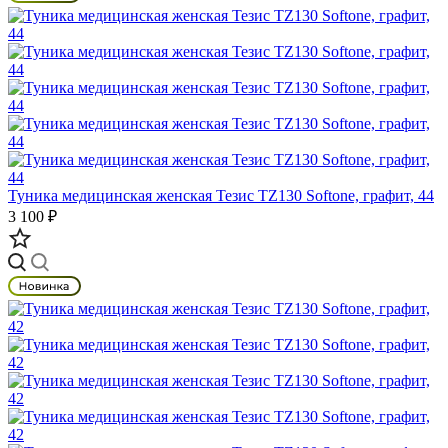
Туника медицинская женская Тезис TZ130 Softone, графит, 44
3 100 ₽