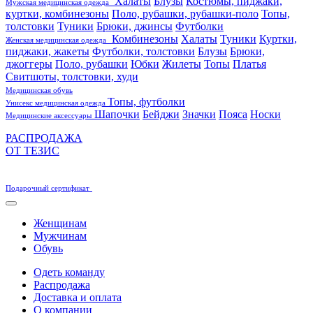
Халаты
Блузы
Костюмы, пиджаки,
Мужская медицинская одежда
куртки, комбинезоны
Поло, рубашки, рубашки-поло
Топы,
толстовки
Туники
Брюки, джинсы
Футболки
Комбинезоны
Халаты
Туники
Куртки,
Женская медицинская одежда
пиджаки, жакеты
Футболки, толстовки
Блузы
Брюки,
джоггеры
Поло, рубашки
Юбки
Жилеты
Топы
Платья
Свитшоты, толстовки, худи
Медицинская обувь
Топы, футболки
Унисекс медицинская одежда
Шапочки
Бейджи
Значки
Пояса
Носки
Медицинские аксессуары
РАСПРОДАЖА
ОТ ТЕЗИС
Подарочный сертификат
Женщинам
Мужчинам
Обувь
Одеть команду
Распродажа
Доставка и оплата
О компании