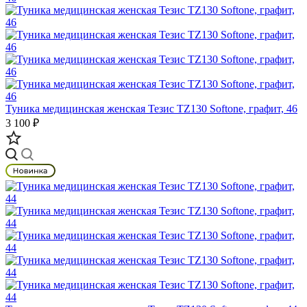
Туника медицинская женская Тезис TZ130 Softone, графит, 46
3 100 ₽