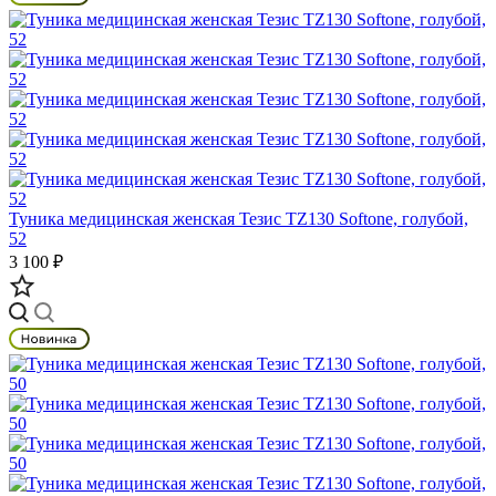
Туника медицинская женская Тезис TZ130 Softone, голубой,
52
3 100 ₽