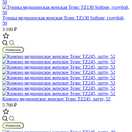
Туника медицинская женская Тезис TZ130 Softone, голубой,
50
3 100 ₽
Кимоно медицинское женское Тезис TZ245, латте, 52
5 700 ₽