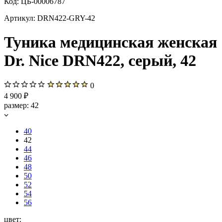
Код:
ЦБ-00006787
Артикул:
DRN422-GRY-42
Туника медицинская женская
Dr. Nice DRN422, серый, 42
0
4 900 ₽
размер:
42
40
42
44
46
48
50
52
54
56
цвет: