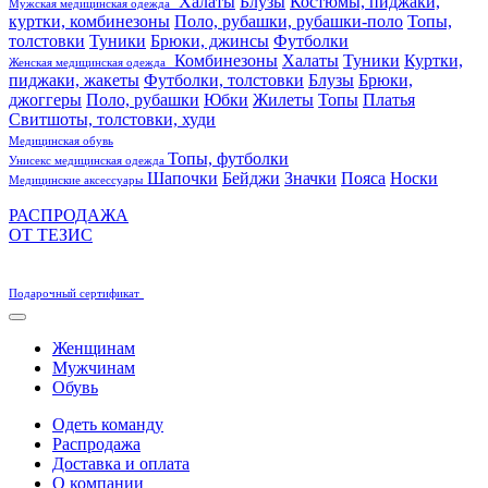
Халаты
Блузы
Костюмы, пиджаки,
Мужская медицинская одежда
куртки, комбинезоны
Поло, рубашки, рубашки-поло
Топы,
толстовки
Туники
Брюки, джинсы
Футболки
Комбинезоны
Халаты
Туники
Куртки,
Женская медицинская одежда
пиджаки, жакеты
Футболки, толстовки
Блузы
Брюки,
джоггеры
Поло, рубашки
Юбки
Жилеты
Топы
Платья
Свитшоты, толстовки, худи
Медицинская обувь
Топы, футболки
Унисекс медицинская одежда
Шапочки
Бейджи
Значки
Пояса
Носки
Медицинские аксессуары
РАСПРОДАЖА
ОТ ТЕЗИС
Подарочный сертификат
Женщинам
Мужчинам
Обувь
Одеть команду
Распродажа
Доставка и оплата
О компании