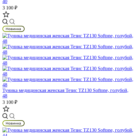
40
3 100 ₽
Туника медицинская женская Тезис TZ130 Softone, голубой,
48
3 100 ₽