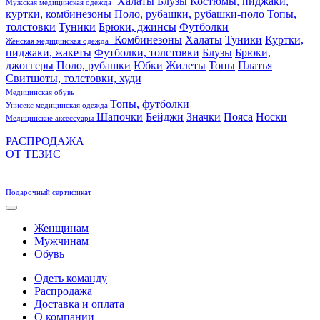
Халаты
Блузы
Костюмы, пиджаки,
Мужская медицинская одежда
куртки, комбинезоны
Поло, рубашки, рубашки-поло
Топы,
толстовки
Туники
Брюки, джинсы
Футболки
Комбинезоны
Халаты
Туники
Куртки,
Женская медицинская одежда
пиджаки, жакеты
Футболки, толстовки
Блузы
Брюки,
джоггеры
Поло, рубашки
Юбки
Жилеты
Топы
Платья
Свитшоты, толстовки, худи
Медицинская обувь
Топы, футболки
Унисекс медицинская одежда
Шапочки
Бейджи
Значки
Пояса
Носки
Медицинские аксессуары
РАСПРОДАЖА
ОТ ТЕЗИС
Подарочный сертификат
Женщинам
Мужчинам
Обувь
Одеть команду
Распродажа
Доставка и оплата
О компании