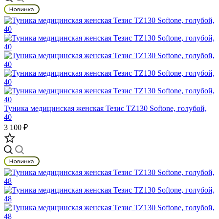
Туника медицинская женская Тезис TZ130 Softone, голубой,
40
3 100 ₽