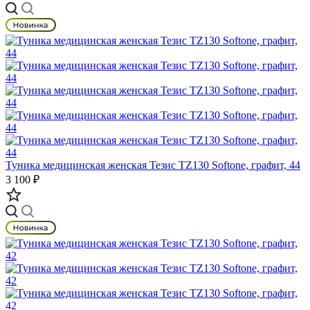
Туника медицинская женская Тезис TZ130 Softone, графит, 44
3 100 ₽