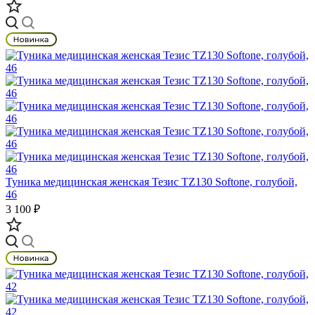
Туника медицинская женская Тезис TZ130 Softone, голубой,
46
3 100 ₽