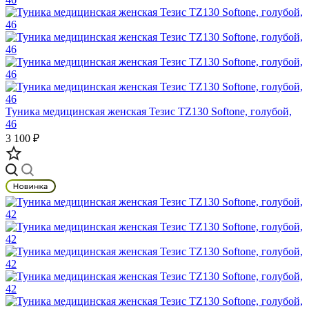
Туника медицинская женская Тезис TZ130 Softone, голубой,
46
3 100 ₽