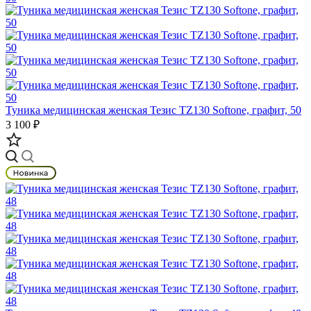
Туника медицинская женская Тезис TZ130 Softone, графит, 50
3 100 ₽