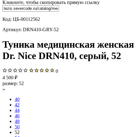
Кликните, чтобы скопировать прямую ссылку
Код:
ЦБ-00112562
Артикул:
DRN410-GRY-52
Туника медицинская женская
Dr. Nice DRN410, серый, 52
0
4 500 ₽
размер:
52
40
42
44
46
48
50
52