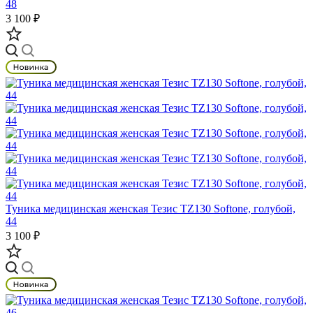
48
3 100 ₽
Туника медицинская женская Тезис TZ130 Softone, голубой,
44
3 100 ₽