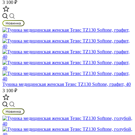
3 100 ₽
Туника медицинская женская Тезис TZ130 Softone, графит, 40
3 100 ₽