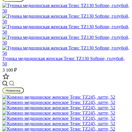
Туника медицинская женская Тезис TZ130 Softone, голубой,
50
3 100 ₽