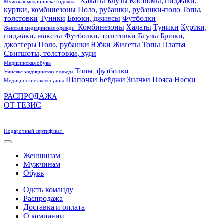
Халаты
Блузы
Костюмы, пиджаки,
Мужская медицинская одежда
куртки, комбинезоны
Поло, рубашки, рубашки-поло
Топы,
толстовки
Туники
Брюки, джинсы
Футболки
Комбинезоны
Халаты
Туники
Куртки,
Женская медицинская одежда
пиджаки, жакеты
Футболки, толстовки
Блузы
Брюки,
джоггеры
Поло, рубашки
Юбки
Жилеты
Топы
Платья
Свитшоты, толстовки, худи
Медицинская обувь
Топы, футболки
Унисекс медицинская одежда
Шапочки
Бейджи
Значки
Пояса
Носки
Медицинские аксессуары
РАСПРОДАЖА
ОТ ТЕЗИС
Подарочный сертификат
Женщинам
Мужчинам
Обувь
Одеть команду
Распродажа
Доставка и оплата
О компании