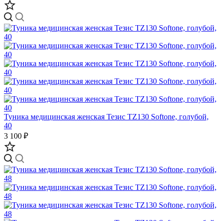
Туника медицинская женская Тезис TZ130 Softone, голубой,
40
3 100 ₽