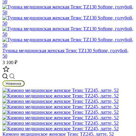
Туника медицинская женская Тезис TZ130 Softone, голубой,
50
3 100 ₽
Кимоно медицинское женское Тезис TZ245, латте, 52