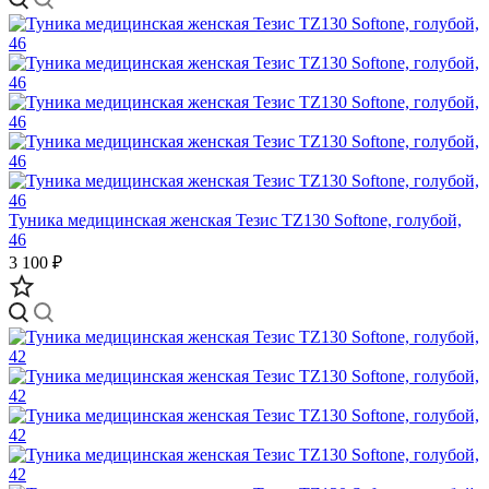
Туника медицинская женская Тезис TZ130 Softone, голубой,
46
3 100 ₽