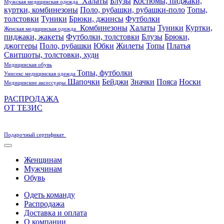
Халаты
Блузы
Костюмы, пиджаки,
Мужская медицинская одежда
куртки, комбинезоны
Поло, рубашки, рубашки-поло
Топы,
толстовки
Туники
Брюки, джинсы
Футболки
Комбинезоны
Халаты
Туники
Куртки,
Женская медицинская одежда
пиджаки, жакеты
Футболки, толстовки
Блузы
Брюки,
джоггеры
Поло, рубашки
Юбки
Жилеты
Топы
Платья
Свитшоты, толстовки, худи
Медицинская обувь
Топы, футболки
Унисекс медицинская одежда
Шапочки
Бейджи
Значки
Пояса
Носки
Медицинские аксессуары
РАСПРОДАЖА
ОТ ТЕЗИС
Подарочный сертификат
Женщинам
Мужчинам
Обувь
Одеть команду
Распродажа
Доставка и оплата
О компании