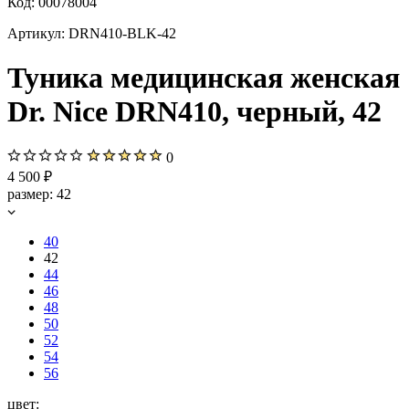
Код:
00078004
Артикул:
DRN410-BLK-42
Туника медицинская женская
Dr. Nice DRN410, черный, 42
0
4 500 ₽
размер:
42
40
42
44
46
48
50
52
54
56
цвет: