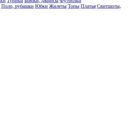
вки
Туники
Брюки, джинсы
Футболки
Поло, рубашки
Юбки
Жилеты
Топы
Платья
Свитшоты,