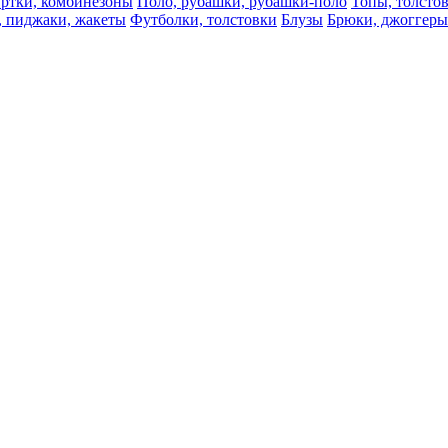
ртки, комбинезоны
Поло, рубашки, рубашки-поло
Топы, толсто
, пиджаки, жакеты
Футболки, толстовки
Блузы
Брюки, джоггеры