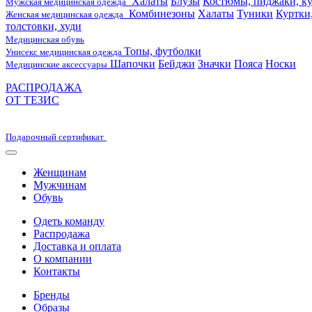
Халаты
Блузы
Костюмы, пиджаки, ку
Мужская медицинская одежда
Комбинезоны
Халаты
Туники
Куртки
Женская медицинская одежда
толстовки, худи
Медицинская обувь
Топы, футболки
Унисекс медицинская одежда
Шапочки
Бейджи
Значки
Пояса
Носки
Медицинские аксессуары
РАСПРОДАЖА
ОТ ТЕЗИС
Подарочный сертификат
Женщинам
Мужчинам
Обувь
Одеть команду
Распродажа
Доставка и оплата
О компании
Контакты
Бренды
Образы