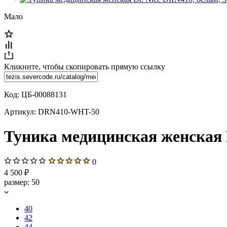
Мало
Кликните, чтобы скопировать прямую ссылку
Код:
ЦБ-00088131
Артикул:
DRN410-WHT-50
Туника медицинская женская D
0
4 500 ₽
размер:
50
40
42
44