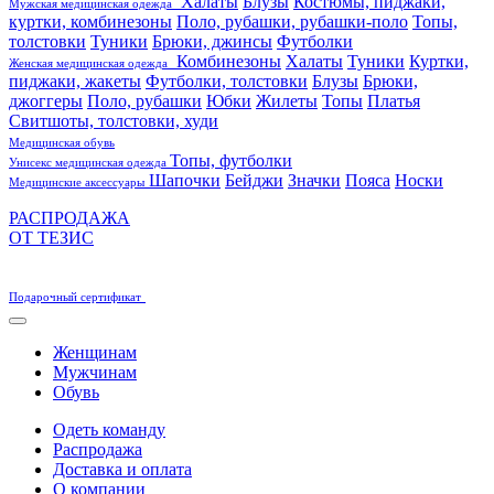
Халаты
Блузы
Костюмы, пиджаки,
Мужская медицинская одежда
куртки, комбинезоны
Поло, рубашки, рубашки-поло
Топы,
толстовки
Туники
Брюки, джинсы
Футболки
Комбинезоны
Халаты
Туники
Куртки,
Женская медицинская одежда
пиджаки, жакеты
Футболки, толстовки
Блузы
Брюки,
джоггеры
Поло, рубашки
Юбки
Жилеты
Топы
Платья
Свитшоты, толстовки, худи
Медицинская обувь
Топы, футболки
Унисекс медицинская одежда
Шапочки
Бейджи
Значки
Пояса
Носки
Медицинские аксессуары
РАСПРОДАЖА
ОТ ТЕЗИС
Подарочный сертификат
Женщинам
Мужчинам
Обувь
Одеть команду
Распродажа
Доставка и оплата
О компании