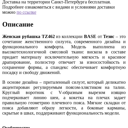
Доставка на территории Санкт-Петербурга бесплатная.
Подробнее ознакомиться с видами и условиями доставки
можно
по ссылке
Описание
Женская рубашка TZ462
из коллекции
BASE
от
Тезис
– это
сочетание женственного силуэта, современного дизайна и
функционального комфорта. Модель выполнена из
высокотехнологичной смесовой ткани: вискоза в составе
придает материалу исключительную мягкость и красивое
драпирование, полиэстер отвечает за износостойкость и
сохранение формы, а спандекс обеспечивает комфортную
посадку и свободу движений.
В основе дизайна – приталенный силуэт, который деликатно
акцентирован регулируемым поясом-хлястиком на талии.
Круглый воротник с V-образным вырезом изящно
подчеркивает линию шеи, а кокетка на плечах задает
правильную геометрию плечевого пояса. Мягкие складки от
пояса добавляют образу легкости, а боковые карманы,
скрытые в швах, поддерживают функциональность модели.
Особенности: