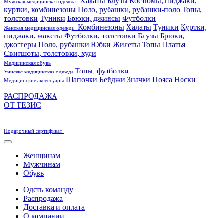
Халаты
Блузы
Костюмы, пиджаки,
Мужская медицинская одежда
куртки, комбинезоны
Поло, рубашки, рубашки-поло
Топы,
толстовки
Туники
Брюки, джинсы
Футболки
Комбинезоны
Халаты
Туники
Куртки,
Женская медицинская одежда
пиджаки, жакеты
Футболки, толстовки
Блузы
Брюки,
джоггеры
Поло, рубашки
Юбки
Жилеты
Топы
Платья
Свитшоты, толстовки, худи
Медицинская обувь
Топы, футболки
Унисекс медицинская одежда
Шапочки
Бейджи
Значки
Пояса
Носки
Медицинские аксессуары
РАСПРОДАЖА
ОТ ТЕЗИС
Подарочный сертификат
Женщинам
Мужчинам
Обувь
Одеть команду
Распродажа
Доставка и оплата
О компании