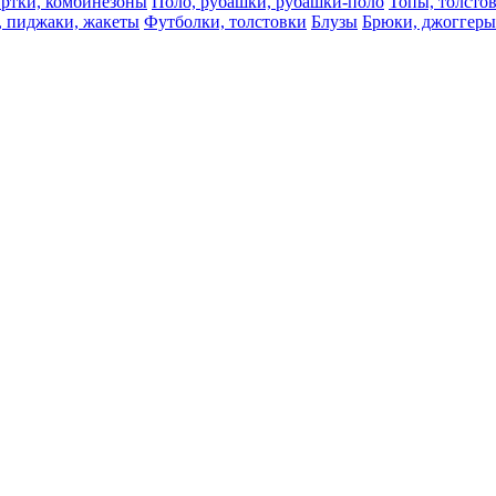
ртки, комбинезоны
Поло, рубашки, рубашки-поло
Топы, толсто
, пиджаки, жакеты
Футболки, толстовки
Блузы
Брюки, джоггеры