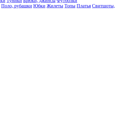
вки
Туники
Брюки, джинсы
Футболки
Поло, рубашки
Юбки
Жилеты
Топы
Платья
Свитшоты,