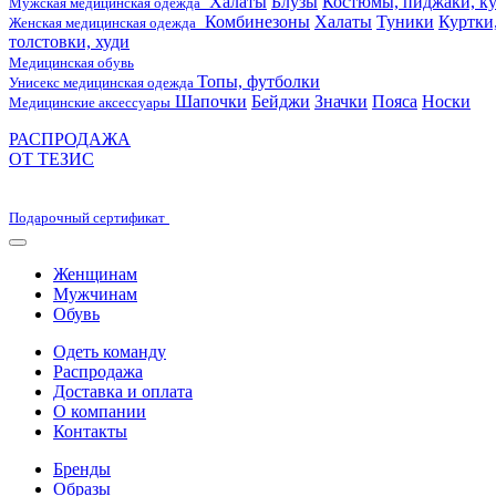
Халаты
Блузы
Костюмы, пиджаки, ку
Мужская медицинская одежда
Комбинезоны
Халаты
Туники
Куртки
Женская медицинская одежда
толстовки, худи
Медицинская обувь
Топы, футболки
Унисекс медицинская одежда
Шапочки
Бейджи
Значки
Пояса
Носки
Медицинские аксессуары
РАСПРОДАЖА
ОТ ТЕЗИС
Подарочный сертификат
Женщинам
Мужчинам
Обувь
Одеть команду
Распродажа
Доставка и оплата
О компании
Контакты
Бренды
Образы