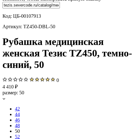
Код:
ЦБ-00107913
Артикул:
TZ450-DBL-50
Рубашка медицинская
женская Тезис TZ450, темно-
синий, 50
0
4 410 ₽
размер:
50
42
44
46
48
50
52