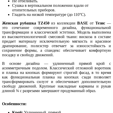
Не отбеливать.
Сушка в вертикальном положении вдали от
отопительных приборов.
Гладить на низкой температуре (до 110°C).
Женская рубашка TZ450
из коллекции
BASE
от
Тезис
—
это сочетание современного дизайна, функциональной
трансформации и классической эстетики. Модель выполнена
из высокотехнологичной смесовой ткани: вискоза в составе
придает материалу исключительную мягкость и красивое
драпирование, полиэстер отвечает за износостойкость и
сохранение формы, а спандекс обеспечивает комфортную
посадку и свободу движений.
В основе дизайна — удлиненный прямой крой с
асимметричным подолом. Классический отложной воротник
и планка на кнопках формируют строгий фасад, в то время
как функциональная планка на кнопках сзади позволяет
трансформировать силуэт и обеспечивает дополнительную
свободу движений. Крупные накладные карманы и рукав
длиной ¾ с разрезами завершают продуманный образ.
Особенности:
Крой:
Удлиненный, прямой