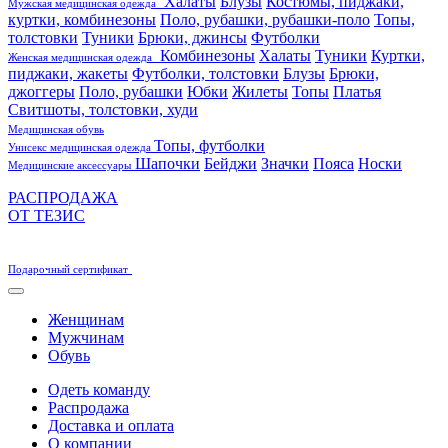
Халаты
Блузы
Костюмы, пиджаки,
Мужская медицинская одежда
куртки, комбинезоны
Поло, рубашки, рубашки-поло
Топы,
толстовки
Туники
Брюки, джинсы
Футболки
Комбинезоны
Халаты
Туники
Куртки,
Женская медицинская одежда
пиджаки, жакеты
Футболки, толстовки
Блузы
Брюки,
джоггеры
Поло, рубашки
Юбки
Жилеты
Топы
Платья
Свитшоты, толстовки, худи
Медицинская обувь
Топы, футболки
Унисекс медицинская одежда
Шапочки
Бейджи
Значки
Пояса
Носки
Медицинские аксессуары
РАСПРОДАЖА
ОТ ТЕЗИС
Подарочный сертификат
Женщинам
Мужчинам
Обувь
Одеть команду
Распродажа
Доставка и оплата
О компании