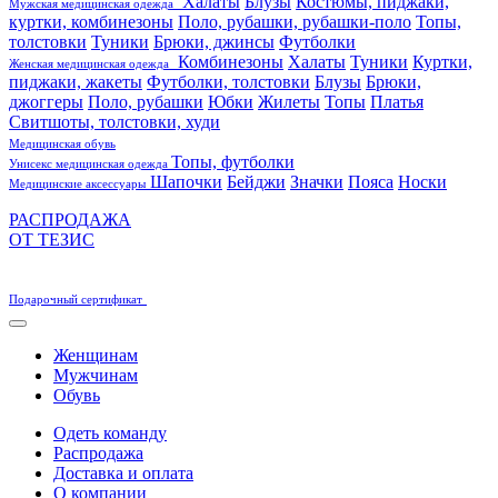
Халаты
Блузы
Костюмы, пиджаки,
Мужская медицинская одежда
куртки, комбинезоны
Поло, рубашки, рубашки-поло
Топы,
толстовки
Туники
Брюки, джинсы
Футболки
Комбинезоны
Халаты
Туники
Куртки,
Женская медицинская одежда
пиджаки, жакеты
Футболки, толстовки
Блузы
Брюки,
джоггеры
Поло, рубашки
Юбки
Жилеты
Топы
Платья
Свитшоты, толстовки, худи
Медицинская обувь
Топы, футболки
Унисекс медицинская одежда
Шапочки
Бейджи
Значки
Пояса
Носки
Медицинские аксессуары
РАСПРОДАЖА
ОТ ТЕЗИС
Подарочный сертификат
Женщинам
Мужчинам
Обувь
Одеть команду
Распродажа
Доставка и оплата
О компании