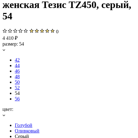
женская Тезис TZ450, серый,
54
0
4 410 ₽
размер:
54
42
44
46
48
50
52
54
56
цвет:
Голубой
Оливковый
Серый