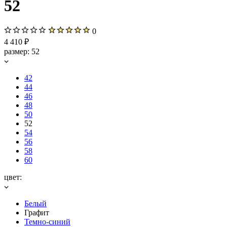
52
0
4 410 ₽
размер:
52
42
44
46
48
50
52
54
56
58
60
цвет:
Белый
Графит
Темно-синий