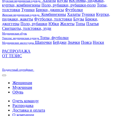
Халаты
Блузы
Костюмы, пиджаки,
Мужская медицинская одежда
куртки, комбинезоны
Поло, рубашки, рубашки-поло
Топы,
толстовки
Туники
Брюки, джинсы
Футболки
Комбинезоны
Халаты
Туники
Куртки,
Женская медицинская одежда
пиджаки, жакеты
Футболки, толстовки
Блузы
Брюки,
джоггеры
Поло, рубашки
Юбки
Жилеты
Топы
Платья
Свитшоты, толстовки, худи
Медицинская обувь
Топы, футболки
Унисекс медицинская одежда
Шапочки
Бейджи
Значки
Пояса
Носки
Медицинские аксессуары
РАСПРОДАЖА
ОТ ТЕЗИС
Подарочный сертификат
Женщинам
Мужчинам
Обувь
Одеть команду
Распродажа
Доставка и оплата
О компании