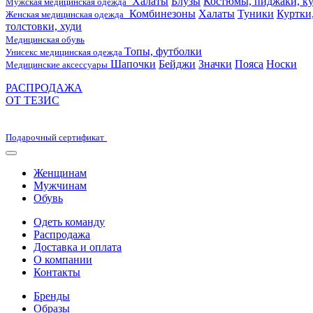
Халаты
Блузы
Костюмы, пиджаки, ку
Мужская медицинская одежда
Комбинезоны
Халаты
Туники
Куртки
Женская медицинская одежда
толстовки, худи
Медицинская обувь
Топы, футболки
Унисекс медицинская одежда
Шапочки
Бейджи
Значки
Пояса
Носки
Медицинские аксессуары
РАСПРОДАЖА
ОТ ТЕЗИС
Подарочный сертификат
Женщинам
Мужчинам
Обувь
Одеть команду
Распродажа
Доставка и оплата
О компании
Контакты
Бренды
Образы