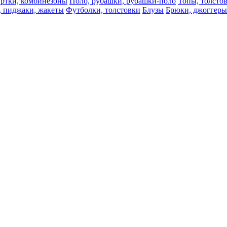
ртки, комбинезоны
Поло, рубашки, рубашки-поло
Топы, толсто
, пиджаки, жакеты
Футболки, толстовки
Блузы
Брюки, джоггеры