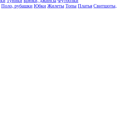
вки
Туники
Брюки, джинсы
Футболки
Поло, рубашки
Юбки
Жилеты
Топы
Платья
Свитшоты,