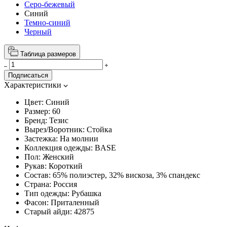
Серо-бежевый
Синий
Темно-синий
Черный
Таблица размеров
Подписаться
Характеристики
Цвет:
Синий
Размер:
60
Бренд:
Тезис
Вырез/Воротник:
Стойка
Застежка:
На молнии
Коллекция одежды:
BASE
Пол:
Женский
Рукав:
Короткий
Состав:
65% полиэстер, 32% вискоза, 3% спандекс
Страна:
Россия
Тип одежды:
Рубашка
Фасон:
Приталенный
Старый айди:
42875