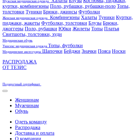
Халаты
Блузы
Костюмы, пиджаки,
Мужская медицинская одежда
куртки, комбинезоны
Поло, рубашки, рубашки-поло
Топы,
толстовки
Туники
Брюки, джинсы
Футболки
Комбинезоны
Халаты
Туники
Куртки,
Женская медицинская одежда
пиджаки, жакеты
Футболки, толстовки
Блузы
Брюки,
джоггеры
Поло, рубашки
Юбки
Жилеты
Топы
Платья
Свитшоты, толстовки, худи
Медицинская обувь
Топы, футболки
Унисекс медицинская одежда
Шапочки
Бейджи
Значки
Пояса
Носки
Медицинские аксессуары
РАСПРОДАЖА
ОТ ТЕЗИС
Подарочный сертификат
Женщинам
Мужчинам
Обувь
Одеть команду
Распродажа
Доставка и оплата
О компании