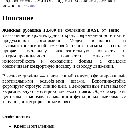
Подробнее ознакомиться с видами и условиями доставки
можно
по ссылке
Описание
Женская рубашка TZ400
из коллекции
BASE
от
Тезис
—
это сочетание архитектурного кроя, современной эстетики и
продуманной эргономики. Модель выполнена из
высокотехнологичной смесовой ткани: вискоза в составе
придает материалу исключительную мягкость и
воздухопроницаемость, полиэстер отвечает за
износостойкость и сохранение формы, а спандекс
обеспечивает комфортную посадку и свободу движений.
В основе дизайна — приталенный силуэт, сформированный
вертикальными рельефными швами. Воротник-стойка
формирует строгую линию шеи, а декоративные паты задают
выразительную геометрию плечевого пояса. Образ завершает
центральная застежка на молнии и функциональные боковые
карманы, интегрированные в швы.
Особенности:
Крой:
Приталенный