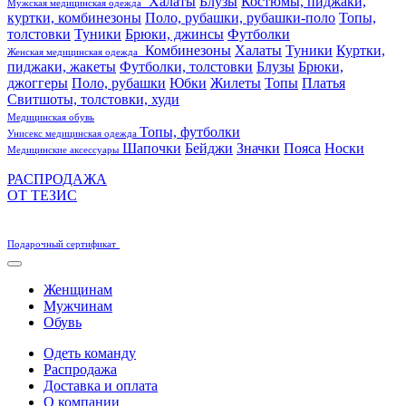
Халаты
Блузы
Костюмы, пиджаки,
Мужская медицинская одежда
куртки, комбинезоны
Поло, рубашки, рубашки-поло
Топы,
толстовки
Туники
Брюки, джинсы
Футболки
Комбинезоны
Халаты
Туники
Куртки,
Женская медицинская одежда
пиджаки, жакеты
Футболки, толстовки
Блузы
Брюки,
джоггеры
Поло, рубашки
Юбки
Жилеты
Топы
Платья
Свитшоты, толстовки, худи
Медицинская обувь
Топы, футболки
Унисекс медицинская одежда
Шапочки
Бейджи
Значки
Пояса
Носки
Медицинские аксессуары
РАСПРОДАЖА
ОТ ТЕЗИС
Подарочный сертификат
Женщинам
Мужчинам
Обувь
Одеть команду
Распродажа
Доставка и оплата
О компании