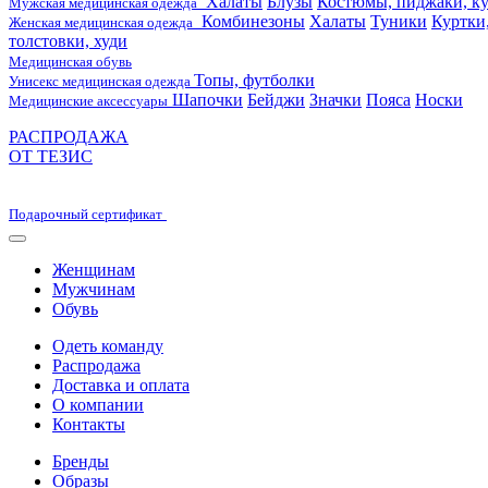
Халаты
Блузы
Костюмы, пиджаки, ку
Мужская медицинская одежда
Комбинезоны
Халаты
Туники
Куртки
Женская медицинская одежда
толстовки, худи
Медицинская обувь
Топы, футболки
Унисекс медицинская одежда
Шапочки
Бейджи
Значки
Пояса
Носки
Медицинские аксессуары
РАСПРОДАЖА
ОТ ТЕЗИС
Подарочный сертификат
Женщинам
Мужчинам
Обувь
Одеть команду
Распродажа
Доставка и оплата
О компании
Контакты
Бренды
Образы