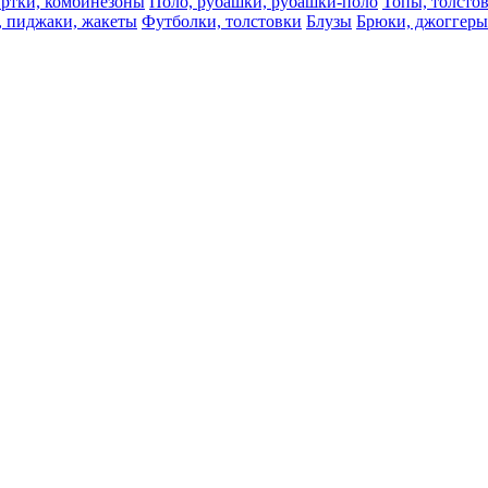
ртки, комбинезоны
Поло, рубашки, рубашки-поло
Топы, толсто
, пиджаки, жакеты
Футболки, толстовки
Блузы
Брюки, джоггеры