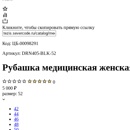
Кликните, чтобы скопировать прямую ссылку
Код:
ЦБ-00098291
Артикул:
DRN405-BLK-52
Рубашка медицинская женская
0
5 000 ₽
размер:
52
42
44
46
48
50