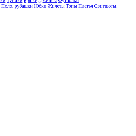
вки
Туники
Брюки, джинсы
Футболки
Поло, рубашки
Юбки
Жилеты
Топы
Платья
Свитшоты,