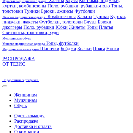
Халаты
Блузы
Костюмы, пиджаки,
Мужская медицинская одежда
куртки, комбинезоны
Поло, рубашки, рубашки-поло
Топы,
толстовки
Туники
Брюки, джинсы
Футболки
Комбинезоны
Халаты
Туники
Куртки,
Женская медицинская одежда
пиджаки, жакеты
Футболки, толстовки
Блузы
Брюки,
джоггеры
Поло, рубашки
Юбки
Жилеты
Топы
Платья
Свитшоты, толстовки, худи
Медицинская обувь
Топы, футболки
Унисекс медицинская одежда
Шапочки
Бейджи
Значки
Пояса
Носки
Медицинские аксессуары
РАСПРОДАЖА
ОТ ТЕЗИС
Подарочный сертификат
Женщинам
Мужчинам
Обувь
Одеть команду
Распродажа
Доставка и оплата
О компании