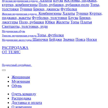
Халаты
Блузы
Костюмы, пиджаки,
Мужская медицинская одежда
куртки, комбинезоны
Поло, рубашки, рубашки-поло
Топы,
толстовки
Туники
Брюки, джинсы
Футболки
Комбинезоны
Халаты
Туники
Куртки,
Женская медицинская одежда
пиджаки, жакеты
Футболки, толстовки
Блузы
Брюки,
джоггеры
Поло, рубашки
Юбки
Жилеты
Топы
Платья
Свитшоты, толстовки, худи
Медицинская обувь
Топы, футболки
Унисекс медицинская одежда
Шапочки
Бейджи
Значки
Пояса
Носки
Медицинские аксессуары
РАСПРОДАЖА
ОТ ТЕЗИС
Подарочный сертификат
Женщинам
Мужчинам
Обувь
Одеть команду
Распродажа
Доставка и оплата
О компании