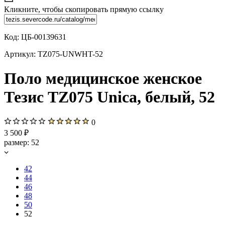
Кликните, чтобы скопировать прямую ссылку
Код:
ЦБ-00139631
Артикул:
TZ075-UNWHT-52
Поло медицинское женское
Тезис TZ075 Unica, белый, 52
0
3 500 ₽
размер:
52
42
44
46
48
50
52