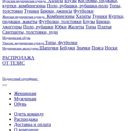
Халаты
Блузы
Костюмы, пиджаки,
Мужская медицинская одежда
куртки, комбинезоны
Поло, рубашки, рубашки-поло
Топы,
толстовки
Туники
Брюки, джинсы
Футболки
Комбинезоны
Халаты
Туники
Куртки,
Женская медицинская одежда
пиджаки, жакеты
Футболки, толстовки
Блузы
Брюки,
джоггеры
Поло, рубашки
Юбки
Жилеты
Топы
Платья
Свитшоты, толстовки, худи
Медицинская обувь
Топы, футболки
Унисекс медицинская одежда
Шапочки
Бейджи
Значки
Пояса
Носки
Медицинские аксессуары
РАСПРОДАЖА
ОТ ТЕЗИС
Подарочный сертификат
Женщинам
Мужчинам
Обувь
Одеть команду
Распродажа
Доставка и оплата
О компании