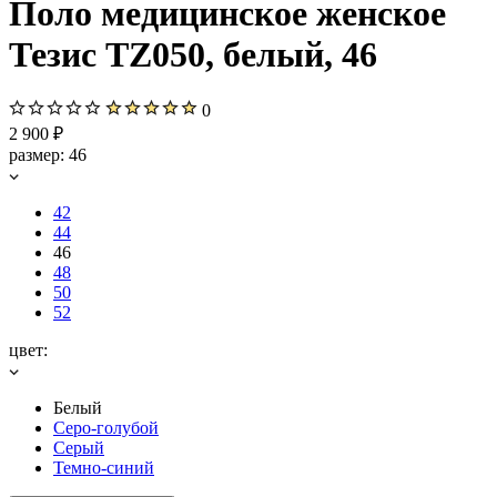
Поло медицинское женское
Тезис TZ050, белый, 46
0
2 900 ₽
размер:
46
42
44
46
48
50
52
цвет:
Белый
Серо-голубой
Серый
Темно-синий