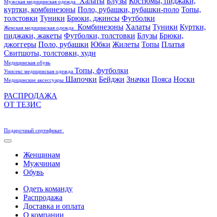
Халаты
Блузы
Костюмы, пиджаки,
Мужская медицинская одежда
куртки, комбинезоны
Поло, рубашки, рубашки-поло
Топы,
толстовки
Туники
Брюки, джинсы
Футболки
Комбинезоны
Халаты
Туники
Куртки,
Женская медицинская одежда
пиджаки, жакеты
Футболки, толстовки
Блузы
Брюки,
джоггеры
Поло, рубашки
Юбки
Жилеты
Топы
Платья
Свитшоты, толстовки, худи
Медицинская обувь
Топы, футболки
Унисекс медицинская одежда
Шапочки
Бейджи
Значки
Пояса
Носки
Медицинские аксессуары
РАСПРОДАЖА
ОТ ТЕЗИС
Подарочный сертификат
Женщинам
Мужчинам
Обувь
Одеть команду
Распродажа
Доставка и оплата
О компании