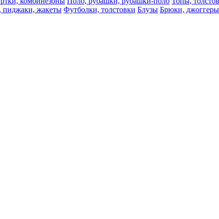
ртки, комбинезоны
Поло, рубашки, рубашки-поло
Топы, толсто
, пиджаки, жакеты
Футболки, толстовки
Блузы
Брюки, джоггеры