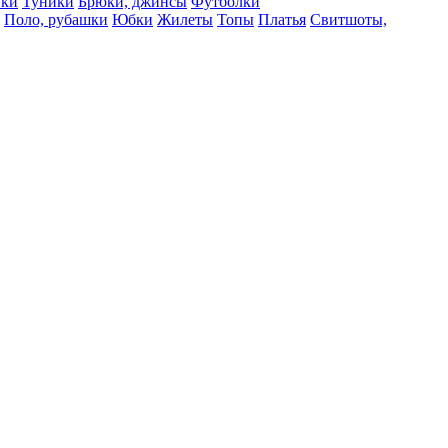
вки
Туники
Брюки, джинсы
Футболки
Поло, рубашки
Юбки
Жилеты
Топы
Платья
Свитшоты,