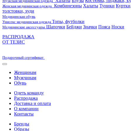
Халаты
Блузы
Костюмы, пиджаки, ку
Мужская медицинская одежда
Комбинезоны
Халаты
Туники
Куртки
Женская медицинская одежда
толстовки, худи
Медицинская обувь
Топы, футболки
Унисекс медицинская одежда
Шапочки
Бейджи
Значки
Пояса
Носки
Медицинские аксессуары
РАСПРОДАЖА
ОТ ТЕЗИС
Подарочный сертификат
Женщинам
Мужчинам
Обувь
Одеть команду
Распродажа
Доставка и оплата
О компании
Контакты
Бренды
Образы