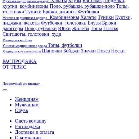
Халаты
Блузы
Костюмы, пиджаки,
Мужская медицинская одежда
куртки, комбинезоны
Поло, рубашки, рубашки-поло
Топы,
толстовки
Туники
Брюки, джинсы
Футболки
Комбинезоны
Халаты
Туники
Куртки,
Женская медицинская одежда
пиджаки, жакеты
Футболки, толстовки
Блузы
Брюки,
джоггеры
Поло, рубашки
Юбки
Жилеты
Топы
Платья
Свитшоты, толстовки, худи
Медицинская обувь
Топы, футболки
Унисекс медицинская одежда
Шапочки
Бейджи
Значки
Пояса
Носки
Медицинские аксессуары
РАСПРОДАЖА
ОТ ТЕЗИС
Подарочный сертификат
Женщинам
Мужчинам
Обувь
Одеть команду
Распродажа
Доставка и оплата
О компании