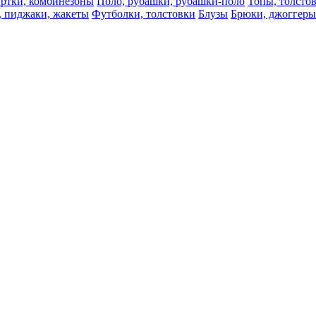
ртки, комбинезоны
Поло, рубашки, рубашки-поло
Топы, толсто
, пиджаки, жакеты
Футболки, толстовки
Блузы
Брюки, джоггеры