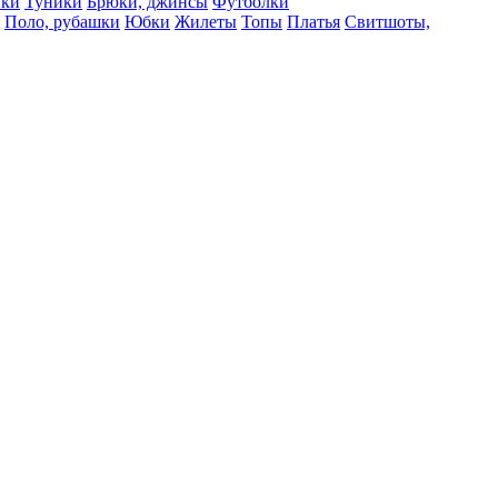
вки
Туники
Брюки, джинсы
Футболки
Поло, рубашки
Юбки
Жилеты
Топы
Платья
Свитшоты,