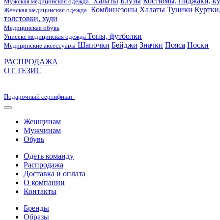
Халаты
Блузы
Костюмы, пиджаки, ку
Мужская медицинская одежда
Комбинезоны
Халаты
Туники
Куртки
Женская медицинская одежда
толстовки, худи
Медицинская обувь
Топы, футболки
Унисекс медицинская одежда
Шапочки
Бейджи
Значки
Пояса
Носки
Медицинские аксессуары
РАСПРОДАЖА
ОТ ТЕЗИС
Подарочный сертификат
Женщинам
Мужчинам
Обувь
Одеть команду
Распродажа
Доставка и оплата
О компании
Контакты
Бренды
Образы