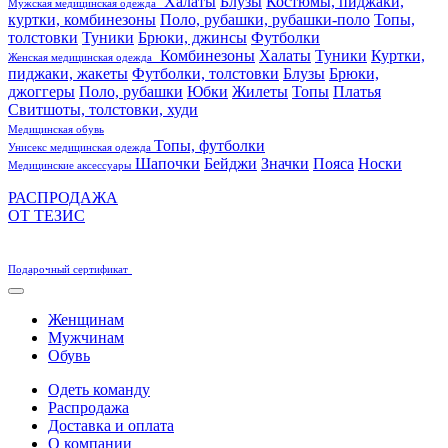
Халаты
Блузы
Костюмы, пиджаки,
Мужская медицинская одежда
куртки, комбинезоны
Поло, рубашки, рубашки-поло
Топы,
толстовки
Туники
Брюки, джинсы
Футболки
Комбинезоны
Халаты
Туники
Куртки,
Женская медицинская одежда
пиджаки, жакеты
Футболки, толстовки
Блузы
Брюки,
джоггеры
Поло, рубашки
Юбки
Жилеты
Топы
Платья
Свитшоты, толстовки, худи
Медицинская обувь
Топы, футболки
Унисекс медицинская одежда
Шапочки
Бейджи
Значки
Пояса
Носки
Медицинские аксессуары
РАСПРОДАЖА
ОТ ТЕЗИС
Подарочный сертификат
Женщинам
Мужчинам
Обувь
Одеть команду
Распродажа
Доставка и оплата
О компании