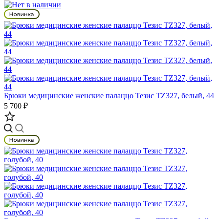
Брюки медицинские женские палаццо Тезис TZ327, белый, 44
5 700 ₽