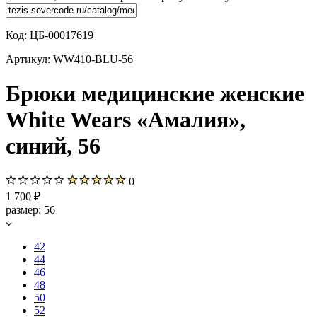
Код:
ЦБ-00017619
Артикул:
WW410-BLU-56
Брюки медицинские женские
White Wears «Амалия»,
синий, 56
0
1 700 ₽
размер:
56
42
44
46
48
50
52