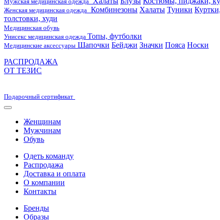
Халаты
Блузы
Костюмы, пиджаки, ку
Мужская медицинская одежда
Комбинезоны
Халаты
Туники
Куртки
Женская медицинская одежда
толстовки, худи
Медицинская обувь
Топы, футболки
Унисекс медицинская одежда
Шапочки
Бейджи
Значки
Пояса
Носки
Медицинские аксессуары
РАСПРОДАЖА
ОТ ТЕЗИС
Подарочный сертификат
Женщинам
Мужчинам
Обувь
Одеть команду
Распродажа
Доставка и оплата
О компании
Контакты
Бренды
Образы