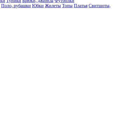
вки
Туники
Брюки, джинсы
Футболки
Поло, рубашки
Юбки
Жилеты
Топы
Платья
Свитшоты,