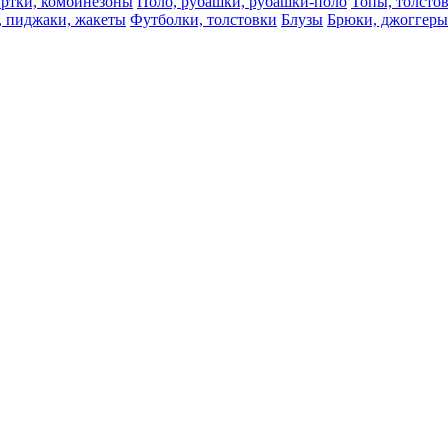
ртки, комбинезоны
Поло, рубашки, рубашки-поло
Топы, толсто
, пиджаки, жакеты
Футболки, толстовки
Блузы
Брюки, джоггеры