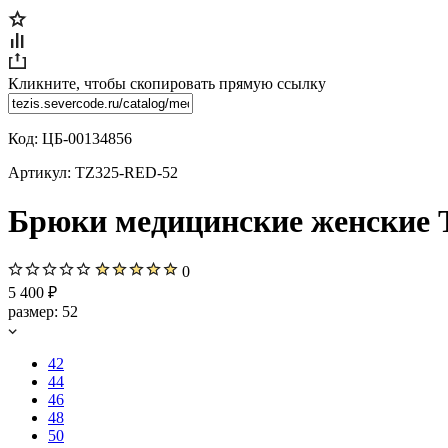
Кликните, чтобы скопировать прямую ссылку
Код:
ЦБ-00134856
Артикул:
TZ325-RED-52
Брюки медицинские женские 
0
5 400 ₽
размер:
52
42
44
46
48
50