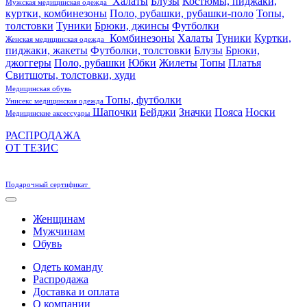
Халаты
Блузы
Костюмы, пиджаки,
Мужская медицинская одежда
куртки, комбинезоны
Поло, рубашки, рубашки-поло
Топы,
толстовки
Туники
Брюки, джинсы
Футболки
Комбинезоны
Халаты
Туники
Куртки,
Женская медицинская одежда
пиджаки, жакеты
Футболки, толстовки
Блузы
Брюки,
джоггеры
Поло, рубашки
Юбки
Жилеты
Топы
Платья
Свитшоты, толстовки, худи
Медицинская обувь
Топы, футболки
Унисекс медицинская одежда
Шапочки
Бейджи
Значки
Пояса
Носки
Медицинские аксессуары
РАСПРОДАЖА
ОТ ТЕЗИС
Подарочный сертификат
Женщинам
Мужчинам
Обувь
Одеть команду
Распродажа
Доставка и оплата
О компании