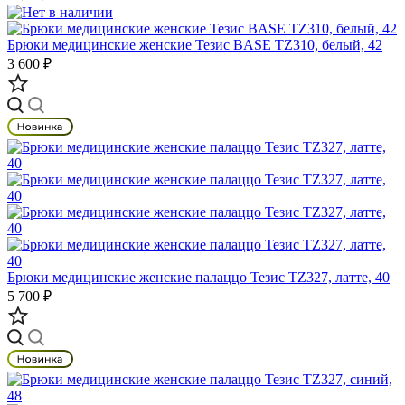
Брюки медицинские женские Тезис BASE TZ310, белый, 42
3 600 ₽
Брюки медицинские женские палаццо Тезис TZ327, латте, 40
5 700 ₽