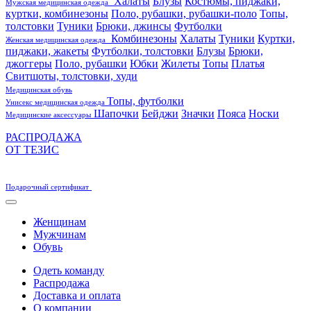
Халаты
Блузы
Костюмы, пиджаки,
Мужская медицинская одежда
куртки, комбинезоны
Поло, рубашки, рубашки-поло
Топы,
толстовки
Туники
Брюки, джинсы
Футболки
Комбинезоны
Халаты
Туники
Куртки,
Женская медицинская одежда
пиджаки, жакеты
Футболки, толстовки
Блузы
Брюки,
джоггеры
Поло, рубашки
Юбки
Жилеты
Топы
Платья
Свитшоты, толстовки, худи
Медицинская обувь
Топы, футболки
Унисекс медицинская одежда
Шапочки
Бейджи
Значки
Пояса
Носки
Медицинские аксессуары
РАСПРОДАЖА
ОТ ТЕЗИС
Подарочный сертификат
Женщинам
Мужчинам
Обувь
Одеть команду
Распродажа
Доставка и оплата
О компании