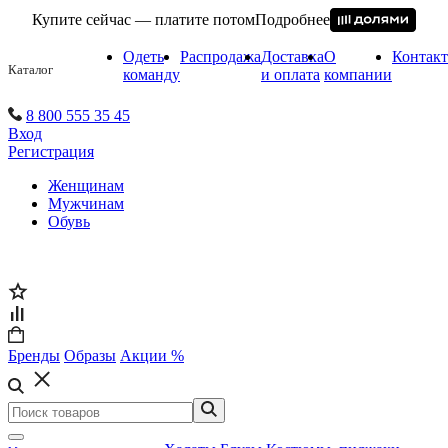
Купите сейчас — платите потом
Подробнее
Одеть
Распродажа
Доставка
О
Контак
Каталог
команду
и оплата
компании
8 800 555 35 45
Вход
Регистрация
Женщинам
Мужчинам
Обувь
Бренды
Образы
Акции %