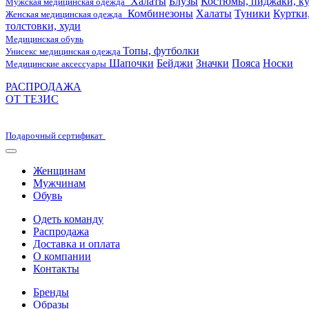
Халаты
Блузы
Костюмы, пиджаки, ку
Мужская медицинская одежда
Комбинезоны
Халаты
Туники
Куртки
Женская медицинская одежда
толстовки, худи
Медицинская обувь
Топы, футболки
Унисекс медицинская одежда
Шапочки
Бейджи
Значки
Пояса
Носки
Медицинские аксессуары
РАСПРОДАЖА
ОТ ТЕЗИС
Подарочный сертификат
Женщинам
Мужчинам
Обувь
Одеть команду
Распродажа
Доставка и оплата
О компании
Контакты
Бренды
Образы