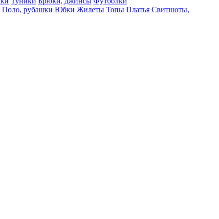
вки
Туники
Брюки, джинсы
Футболки
Поло, рубашки
Юбки
Жилеты
Топы
Платья
Свитшоты,