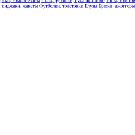
ртки, комбинезоны
Поло, рубашки, рубашки-поло
Топы, толсто
, пиджаки, жакеты
Футболки, толстовки
Блузы
Брюки, джоггеры