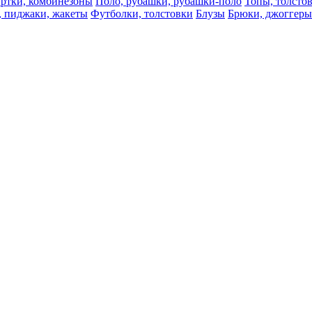
ртки, комбинезоны
Поло, рубашки, рубашки-поло
Топы, толсто
, пиджаки, жакеты
Футболки, толстовки
Блузы
Брюки, джоггеры