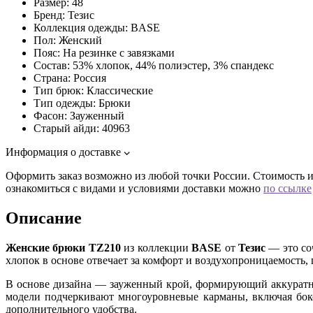
Размер:
48
Бренд:
Тезис
Коллекция одежды:
BASE
Пол:
Женский
Пояс:
На резинке с завязками
Состав:
53% хлопок, 44% полиэстер, 3% спандекс
Страна:
Россия
Тип брюк:
Классические
Тип одежды:
Брюки
Фасон:
Зауженный
Старый айди:
40963
Информация о доставке
Оформить заказ возможно из любой точки России. Стоимость и 
ознакомиться с видами и условиями доставки можно
по ссылке
Описание
Женские брюки TZ210
из коллекции
BASE
от
Тезис
— это со
хлопок в основе отвечает за комфорт и воздухопроницаемость,
В основе дизайна — зауженный крой, формирующий аккуратн
модели подчеркивают многоуровневые карманы, включая бок
дополнительного удобства.