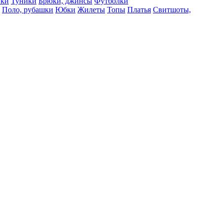
вки
Туники
Брюки, джинсы
Футболки
Поло, рубашки
Юбки
Жилеты
Топы
Платья
Свитшоты,