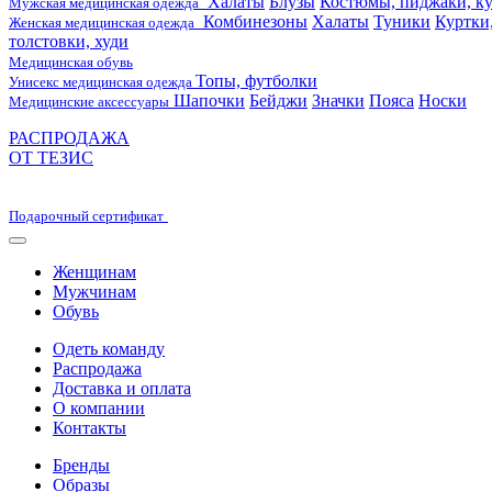
Халаты
Блузы
Костюмы, пиджаки, ку
Мужская медицинская одежда
Комбинезоны
Халаты
Туники
Куртки
Женская медицинская одежда
толстовки, худи
Медицинская обувь
Топы, футболки
Унисекс медицинская одежда
Шапочки
Бейджи
Значки
Пояса
Носки
Медицинские аксессуары
РАСПРОДАЖА
ОТ ТЕЗИС
Подарочный сертификат
Женщинам
Мужчинам
Обувь
Одеть команду
Распродажа
Доставка и оплата
О компании
Контакты
Бренды
Образы