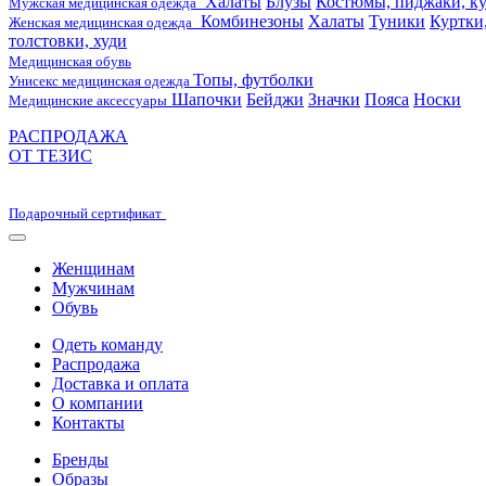
Халаты
Блузы
Костюмы, пиджаки, ку
Мужская медицинская одежда
Комбинезоны
Халаты
Туники
Куртки
Женская медицинская одежда
толстовки, худи
Медицинская обувь
Топы, футболки
Унисекс медицинская одежда
Шапочки
Бейджи
Значки
Пояса
Носки
Медицинские аксессуары
РАСПРОДАЖА
ОТ ТЕЗИС
Подарочный сертификат
Женщинам
Мужчинам
Обувь
Одеть команду
Распродажа
Доставка и оплата
О компании
Контакты
Бренды
Образы