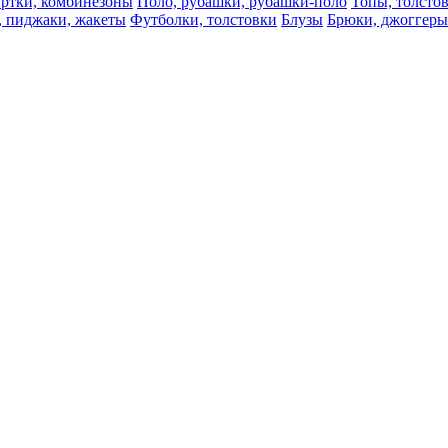
ртки, комбинезоны
Поло, рубашки, рубашки-поло
Топы, толсто
, пиджаки, жакеты
Футболки, толстовки
Блузы
Брюки, джоггеры