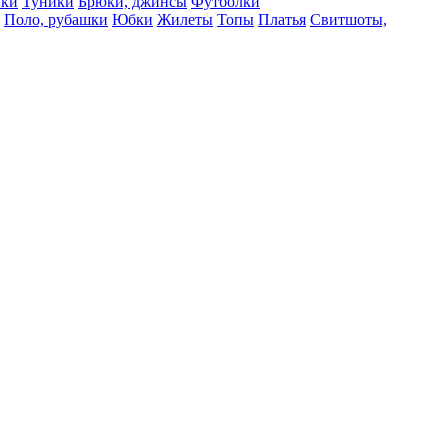
вки
Туники
Брюки, джинсы
Футболки
Поло, рубашки
Юбки
Жилеты
Топы
Платья
Свитшоты,