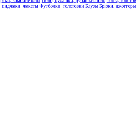
ртки, комбинезоны
Поло, рубашки, рубашки-поло
Топы, толсто
, пиджаки, жакеты
Футболки, толстовки
Блузы
Брюки, джоггеры