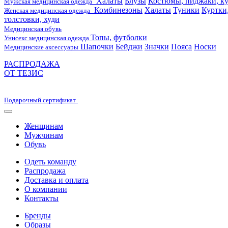
Халаты
Блузы
Костюмы, пиджаки, ку
Мужская медицинская одежда
Комбинезоны
Халаты
Туники
Куртки
Женская медицинская одежда
толстовки, худи
Медицинская обувь
Топы, футболки
Унисекс медицинская одежда
Шапочки
Бейджи
Значки
Пояса
Носки
Медицинские аксессуары
РАСПРОДАЖА
ОТ ТЕЗИС
Подарочный сертификат
Женщинам
Мужчинам
Обувь
Одеть команду
Распродажа
Доставка и оплата
О компании
Контакты
Бренды
Образы