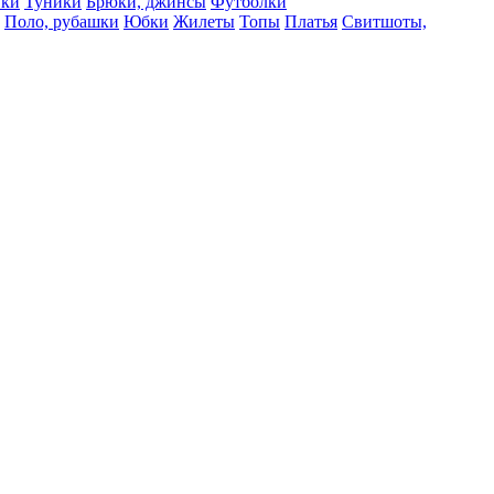
вки
Туники
Брюки, джинсы
Футболки
Поло, рубашки
Юбки
Жилеты
Топы
Платья
Свитшоты,