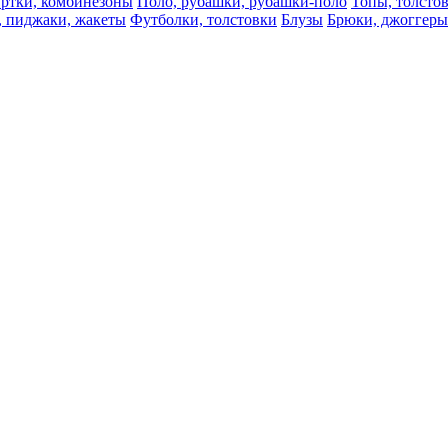
ртки, комбинезоны
Поло, рубашки, рубашки-поло
Топы, толсто
, пиджаки, жакеты
Футболки, толстовки
Блузы
Брюки, джоггеры