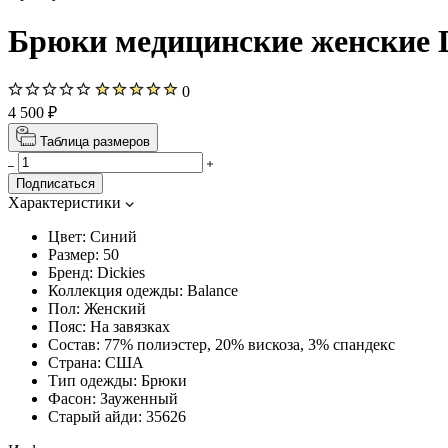
Брюки медицинские женские Di
0
4 500 ₽
Таблица размеров
Подписаться
Характеристики
Цвет:
Синий
Размер:
50
Бренд:
Dickies
Коллекция одежды:
Balance
Пол:
Женский
Пояс:
На завязках
Состав:
77% полиэстер, 20% вискоза, 3% спандекс
Страна:
США
Тип одежды:
Брюки
Фасон:
Зауженный
Старый айди:
35626