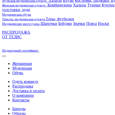
Халаты
Блузы
Костюмы, пиджаки, ку
Мужская медицинская одежда
Комбинезоны
Халаты
Туники
Куртки
Женская медицинская одежда
толстовки, худи
Медицинская обувь
Топы, футболки
Унисекс медицинская одежда
Шапочки
Бейджи
Значки
Пояса
Носки
Медицинские аксессуары
РАСПРОДАЖА
ОТ ТЕЗИС
Подарочный сертификат
Женщинам
Мужчинам
Обувь
Одеть команду
Распродажа
Доставка и оплата
О компании
Контакты
Бренды
Образы