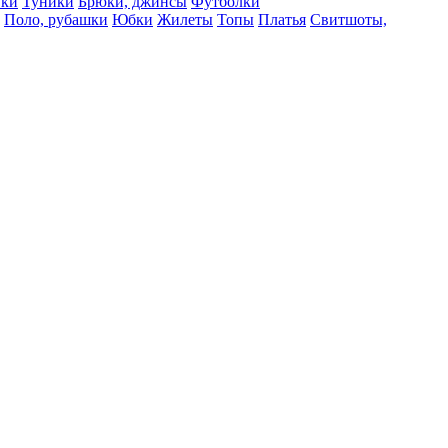
вки
Туники
Брюки, джинсы
Футболки
Поло, рубашки
Юбки
Жилеты
Топы
Платья
Свитшоты,