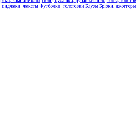
ртки, комбинезоны
Поло, рубашки, рубашки-поло
Топы, толсто
, пиджаки, жакеты
Футболки, толстовки
Блузы
Брюки, джоггеры