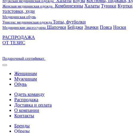
Халаты
Блузы
Костюмы, пиджаки, ку
Мужская медицинская одежда
Комбинезоны
Халаты
Туники
Куртки
Женская медицинская одежда
толстовки, худи
Медицинская обувь
Топы, футболки
Унисекс медицинская одежда
Шапочки
Бейджи
Значки
Пояса
Носки
Медицинские аксессуары
РАСПРОДАЖА
ОТ ТЕЗИС
Подарочный сертификат
Женщинам
Мужчинам
Обувь
Одеть команду
Распродажа
Доставка и оплата
О компании
Контакты
Бренды
Образы