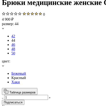
Брюки медицинские женские Ch
0
4 900 ₽
размер:
44
42
44
46
48
50
цвет:
Бежевый
Красный
Хаки
Таблица размеров
Подписаться