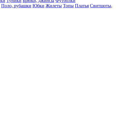
вки
Туники
Брюки, джинсы
Футболки
Поло, рубашки
Юбки
Жилеты
Топы
Платья
Свитшоты,