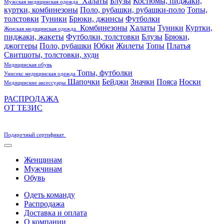
Халаты
Блузы
Костюмы, пиджаки,
Мужская медицинская одежда
куртки, комбинезоны
Поло, рубашки, рубашки-поло
Топы,
толстовки
Туники
Брюки, джинсы
Футболки
Комбинезоны
Халаты
Туники
Куртки,
Женская медицинская одежда
пиджаки, жакеты
Футболки, толстовки
Блузы
Брюки,
джоггеры
Поло, рубашки
Юбки
Жилеты
Топы
Платья
Свитшоты, толстовки, худи
Медицинская обувь
Топы, футболки
Унисекс медицинская одежда
Шапочки
Бейджи
Значки
Пояса
Носки
Медицинские аксессуары
РАСПРОДАЖА
ОТ ТЕЗИС
Подарочный сертификат
Женщинам
Мужчинам
Обувь
Одеть команду
Распродажа
Доставка и оплата
О компании