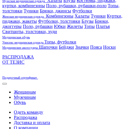
Халаты
Блузы
Костюмы, пиджаки,
Мужская медицинская одежда
куртки, комбинезоны
Поло, рубашки, рубашки-поло
Топы,
толстовки
Туники
Брюки, джинсы
Футболки
Комбинезоны
Халаты
Туники
Куртки,
Женская медицинская одежда
пиджаки, жакеты
Футболки, толстовки
Блузы
Брюки,
джоггеры
Поло, рубашки
Юбки
Жилеты
Топы
Платья
Свитшоты, толстовки, худи
Медицинская обувь
Топы, футболки
Унисекс медицинская одежда
Шапочки
Бейджи
Значки
Пояса
Носки
Медицинские аксессуары
РАСПРОДАЖА
ОТ ТЕЗИС
Подарочный сертификат
Женщинам
Мужчинам
Обувь
Одеть команду
Распродажа
Доставка и оплата
О компании