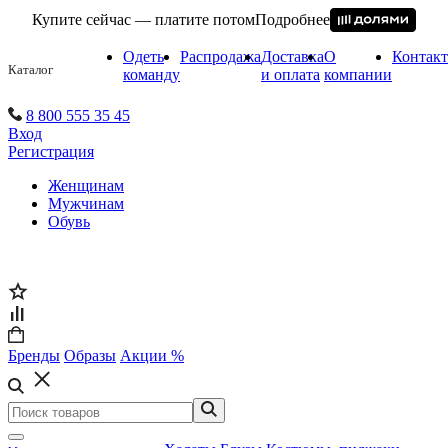
Купите сейчас — платите потом
Подробнее
Одеть
Распродажа
Доставка
О
Контак
Каталог
команду
и оплата
компании
8 800 555 35 45
Вход
Регистрация
Женщинам
Мужчинам
Обувь
Бренды
Образы
Акции %