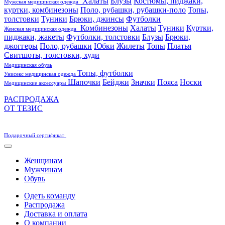
Халаты
Блузы
Костюмы, пиджаки,
Мужская медицинская одежда
куртки, комбинезоны
Поло, рубашки, рубашки-поло
Топы,
толстовки
Туники
Брюки, джинсы
Футболки
Комбинезоны
Халаты
Туники
Куртки,
Женская медицинская одежда
пиджаки, жакеты
Футболки, толстовки
Блузы
Брюки,
джоггеры
Поло, рубашки
Юбки
Жилеты
Топы
Платья
Свитшоты, толстовки, худи
Медицинская обувь
Топы, футболки
Унисекс медицинская одежда
Шапочки
Бейджи
Значки
Пояса
Носки
Медицинские аксессуары
РАСПРОДАЖА
ОТ ТЕЗИС
Подарочный сертификат
Женщинам
Мужчинам
Обувь
Одеть команду
Распродажа
Доставка и оплата
О компании