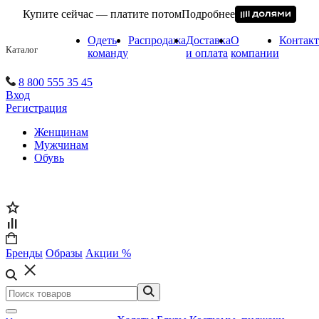
Купите сейчас — платите потом
Подробнее
Одеть
Распродажа
Доставка
О
Контак
Каталог
команду
и оплата
компании
8 800 555 35 45
Вход
Регистрация
Женщинам
Мужчинам
Обувь
Бренды
Образы
Акции %