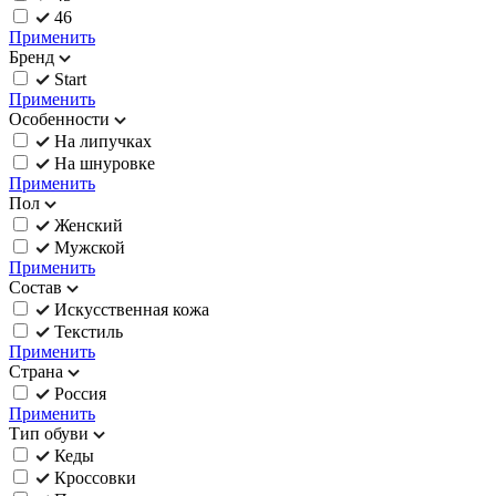
46
Применить
Бренд
Start
Применить
Особенности
На липучках
На шнуровке
Применить
Пол
Женский
Мужской
Применить
Состав
Искусственная кожа
Текстиль
Применить
Страна
Россия
Применить
Тип обуви
Кеды
Кроссовки