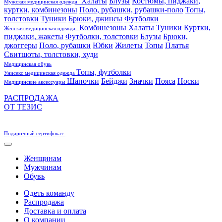
Халаты
Блузы
Костюмы, пиджаки,
Мужская медицинская одежда
куртки, комбинезоны
Поло, рубашки, рубашки-поло
Топы,
толстовки
Туники
Брюки, джинсы
Футболки
Комбинезоны
Халаты
Туники
Куртки,
Женская медицинская одежда
пиджаки, жакеты
Футболки, толстовки
Блузы
Брюки,
джоггеры
Поло, рубашки
Юбки
Жилеты
Топы
Платья
Свитшоты, толстовки, худи
Медицинская обувь
Топы, футболки
Унисекс медицинская одежда
Шапочки
Бейджи
Значки
Пояса
Носки
Медицинские аксессуары
РАСПРОДАЖА
ОТ ТЕЗИС
Подарочный сертификат
Женщинам
Мужчинам
Обувь
Одеть команду
Распродажа
Доставка и оплата
О компании