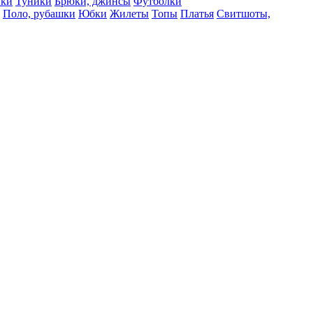
вки
Туники
Брюки, джинсы
Футболки
Поло, рубашки
Юбки
Жилеты
Топы
Платья
Свитшоты,