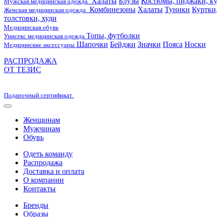
Халаты
Блузы
Костюмы, пиджаки, ку
Мужская медицинская одежда
Комбинезоны
Халаты
Туники
Куртки
Женская медицинская одежда
толстовки, худи
Медицинская обувь
Топы, футболки
Унисекс медицинская одежда
Шапочки
Бейджи
Значки
Пояса
Носки
Медицинские аксессуары
РАСПРОДАЖА
ОТ ТЕЗИС
Подарочный сертификат
Женщинам
Мужчинам
Обувь
Одеть команду
Распродажа
Доставка и оплата
О компании
Контакты
Бренды
Образы