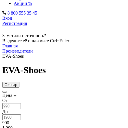
Акции %
8 800 555 35 45
Вход
Регистрация
Заметили неточность?
Выделите её и нажмите Ctrl+Enter.
Главная
Производители
EVA-Shoes
EVA-Shoes
Фильтр
Цена
От
До
990
1 900