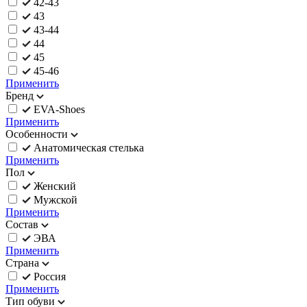
42-43
43
43-44
44
45
45-46
Применить
Бренд
EVA-Shoes
Применить
Особенности
Анатомическая стелька
Применить
Пол
Женский
Мужской
Применить
Состав
ЭВА
Применить
Страна
Россия
Применить
Тип обуви