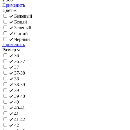
Применить
Цвет
Бежевый
Белый
Зеленый
Синий
Черный
Применить
Размер
36
36-37
37
37-38
38
38-39
39
39-40
40
40-41
41
41-42
42