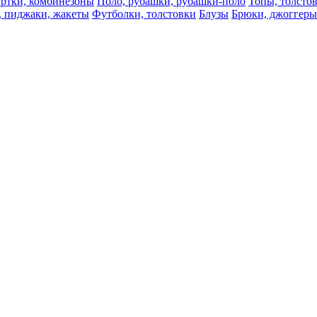
ртки, комбинезоны
Поло, рубашки, рубашки-поло
Топы, толсто
, пиджаки, жакеты
Футболки, толстовки
Блузы
Брюки, джоггеры