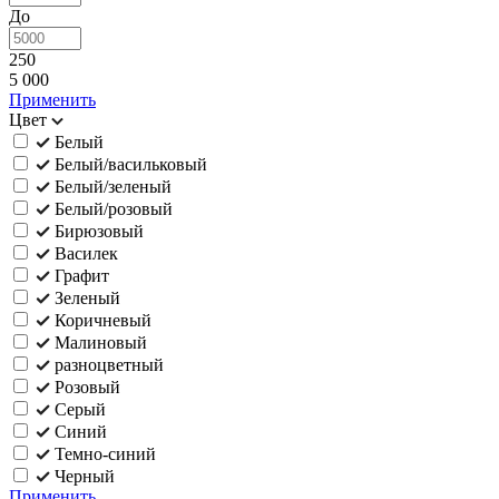
До
250
5 000
Применить
Цвет
Белый
Белый/васильковый
Белый/зеленый
Белый/розовый
Бирюзовый
Василек
Графит
Зеленый
Коричневый
Малиновый
разноцветный
Розовый
Серый
Синий
Темно-синий
Черный
Применить