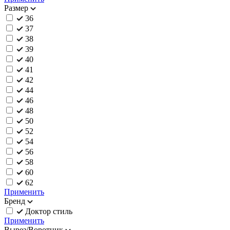
Размер
36
37
38
39
40
41
42
44
46
48
50
52
54
56
58
60
62
Применить
Бренд
Доктор стиль
Применить
Вырез/Воротник