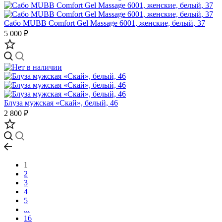
Сабо MUBB Comfort Gel Massage 6001, женские, белый, 37
5 000 ₽
Блуза мужская «Скай», белый, 46
2 800 ₽
1
2
3
4
5
...
16