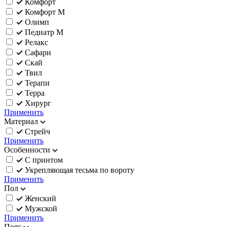
Комфорт
Комфорт М
Олимп
Педиатр М
Релакс
Сафари
Скай
Твил
Терапи
Терра
Хирург
Применить
Материал
Стрейч
Применить
Особенности
С принтом
Укрепляющая тесьма по вороту
Применить
Пол
Женский
Мужской
Применить
Пояс