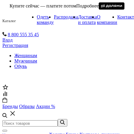
Купите сейчас — платите потом
Подробнее
Одеть
Распродажа
Доставка
О
Контак
Каталог
команду
и оплата
компании
8 800 555 35 45
Вход
Регистрация
Женщинам
Мужчинам
Обувь
Бренды
Образы
Акции %