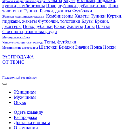
Халаты
Блузы
Костюмы, пиджаки,
Мужская медицинская одежда
куртки, комбинезоны
Поло, рубашки, рубашки-поло
Топы,
толстовки
Туники
Брюки, джинсы
Футболки
Комбинезоны
Халаты
Туники
Куртки,
Женская медицинская одежда
пиджаки, жакеты
Футболки, толстовки
Блузы
Брюки,
джоггеры
Поло, рубашки
Юбки
Жилеты
Топы
Платья
Свитшоты, толстовки, худи
Медицинская обувь
Топы, футболки
Унисекс медицинская одежда
Шапочки
Бейджи
Значки
Пояса
Носки
Медицинские аксессуары
РАСПРОДАЖА
ОТ ТЕЗИС
Подарочный сертификат
Женщинам
Мужчинам
Обувь
Одеть команду
Распродажа
Доставка и оплата
О компании