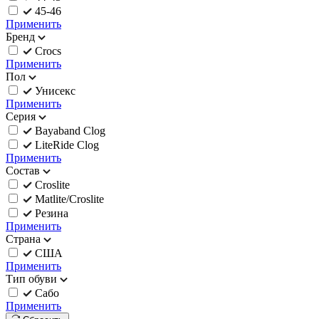
45-46
Применить
Бренд
Crocs
Применить
Пол
Унисекс
Применить
Серия
Bayaband Clog
LiteRide Clog
Применить
Состав
Croslite
Matlite/Croslite
Резина
Применить
Страна
США
Применить
Тип обуви
Сабо
Применить