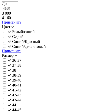
До
3 000
4 160
Применить
Цвет
Белый/синий
Серый
Синий/Красный
Синий/фиолетовый
Применить
Размер
36-37
37-38
38
38-39
39-40
40-41
41-42
42-43
43-44
44
44-45