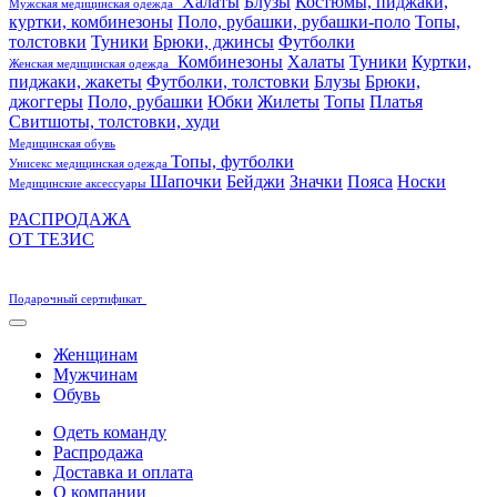
Халаты
Блузы
Костюмы, пиджаки,
Мужская медицинская одежда
куртки, комбинезоны
Поло, рубашки, рубашки-поло
Топы,
толстовки
Туники
Брюки, джинсы
Футболки
Комбинезоны
Халаты
Туники
Куртки,
Женская медицинская одежда
пиджаки, жакеты
Футболки, толстовки
Блузы
Брюки,
джоггеры
Поло, рубашки
Юбки
Жилеты
Топы
Платья
Свитшоты, толстовки, худи
Медицинская обувь
Топы, футболки
Унисекс медицинская одежда
Шапочки
Бейджи
Значки
Пояса
Носки
Медицинские аксессуары
РАСПРОДАЖА
ОТ ТЕЗИС
Подарочный сертификат
Женщинам
Мужчинам
Обувь
Одеть команду
Распродажа
Доставка и оплата
О компании