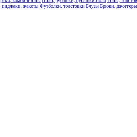
ртки, комбинезоны
Поло, рубашки, рубашки-поло
Топы, толсто
, пиджаки, жакеты
Футболки, толстовки
Блузы
Брюки, джоггеры