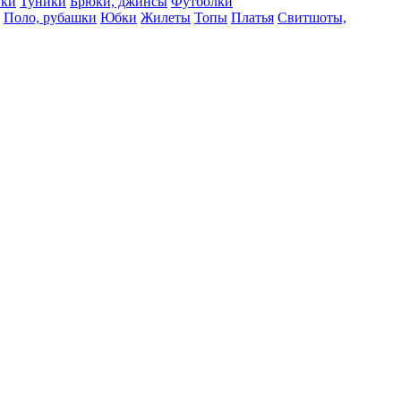
вки
Туники
Брюки, джинсы
Футболки
Поло, рубашки
Юбки
Жилеты
Топы
Платья
Свитшоты,