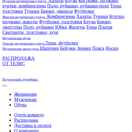
Халаты
Блузы
Костюмы, пиджаки,
Мужская медицинская одежда
куртки, комбинезоны
Поло, рубашки, рубашки-поло
Топы,
толстовки
Туники
Брюки, джинсы
Футболки
Комбинезоны
Халаты
Туники
Куртки,
Женская медицинская одежда
пиджаки, жакеты
Футболки, толстовки
Блузы
Брюки,
джоггеры
Поло, рубашки
Юбки
Жилеты
Топы
Платья
Свитшоты, толстовки, худи
Медицинская обувь
Топы, футболки
Унисекс медицинская одежда
Шапочки
Бейджи
Значки
Пояса
Носки
Медицинские аксессуары
РАСПРОДАЖА
ОТ ТЕЗИС
Подарочный сертификат
Женщинам
Мужчинам
Обувь
Одеть команду
Распродажа
Доставка и оплата
О компании