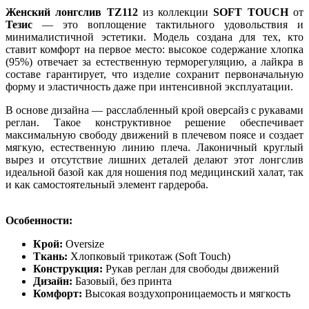
Женский лонгслив TZ112
из коллекции
SOFT TOUCH
от
Тезис
— это воплощение тактильного удовольствия и
минималистичной эстетики. Модель создана для тех, кто
ставит комфорт на первое место:
высокое содержание хлопка
(95%) отвечает за естественную терморегуляцию, а лайкра в
составе гарантирует, что изделие сохранит первоначальную
форму и эластичность даже при интенсивной эксплуатации.
В основе дизайна — расслабленный крой оверсайз с рукавами
реглан. Такое конструктивное решение обеспечивает
максимальную свободу движений в плечевом поясе и создает
мягкую, естественную линию плеча. Лаконичный круглый
вырез и отсутствие лишних деталей делают этот лонгслив
идеальной базой как для ношения под медицинский халат, так
и как самостоятельный элемент гардероба.
Особенности:
Крой:
Oversize
Ткань:
Хлопковый трикотаж (Soft Touch)
Конструкция:
Рукав реглан для свободы движений
Дизайн:
Базовый, без принта
Комфорт:
Высокая воздухопроницаемость и мягкость