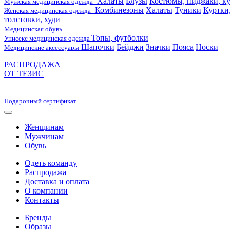
Халаты
Блузы
Костюмы, пиджаки, ку
Мужская медицинская одежда
Комбинезоны
Халаты
Туники
Куртки
Женская медицинская одежда
толстовки, худи
Медицинская обувь
Топы, футболки
Унисекс медицинская одежда
Шапочки
Бейджи
Значки
Пояса
Носки
Медицинские аксессуары
РАСПРОДАЖА
ОТ ТЕЗИС
Подарочный сертификат
Женщинам
Мужчинам
Обувь
Одеть команду
Распродажа
Доставка и оплата
О компании
Контакты
Бренды
Образы