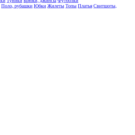
вки
Туники
Брюки, джинсы
Футболки
Поло, рубашки
Юбки
Жилеты
Топы
Платья
Свитшоты,