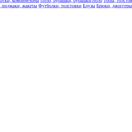
ртки, комбинезоны
Поло, рубашки, рубашки-поло
Топы, толсто
, пиджаки, жакеты
Футболки, толстовки
Блузы
Брюки, джоггеры