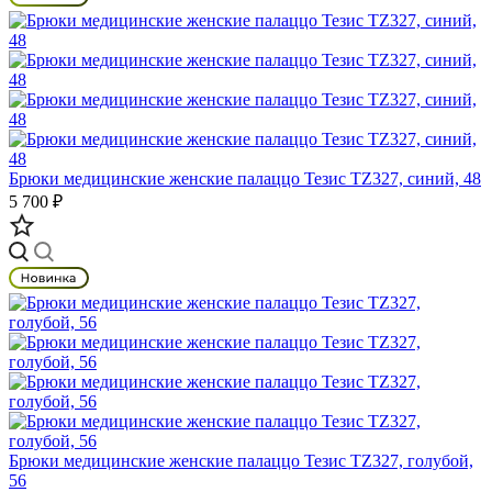
Брюки медицинские женские палаццо Тезис TZ327, синий, 48
5 700 ₽
Брюки медицинские женские палаццо Тезис TZ327, голубой,
56