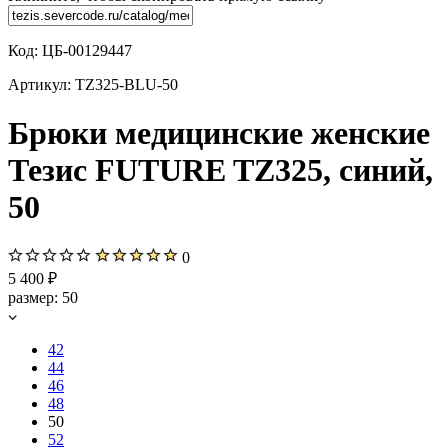
Код:
ЦБ-00129447
Артикул:
TZ325-BLU-50
Брюки медицинские женские
Тезис FUTURE TZ325, синий,
50
0
5 400 ₽
размер:
50
42
44
46
48
50
52