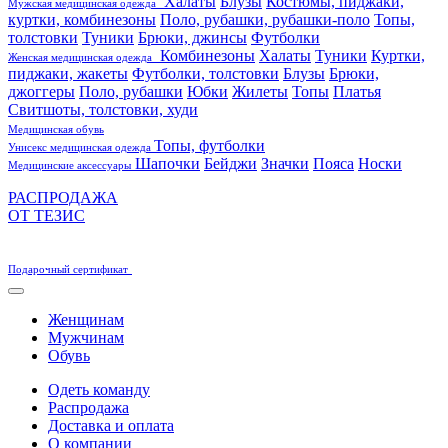
Халаты
Блузы
Костюмы, пиджаки,
Мужская медицинская одежда
куртки, комбинезоны
Поло, рубашки, рубашки-поло
Топы,
толстовки
Туники
Брюки, джинсы
Футболки
Комбинезоны
Халаты
Туники
Куртки,
Женская медицинская одежда
пиджаки, жакеты
Футболки, толстовки
Блузы
Брюки,
джоггеры
Поло, рубашки
Юбки
Жилеты
Топы
Платья
Свитшоты, толстовки, худи
Медицинская обувь
Топы, футболки
Унисекс медицинская одежда
Шапочки
Бейджи
Значки
Пояса
Носки
Медицинские аксессуары
РАСПРОДАЖА
ОТ ТЕЗИС
Подарочный сертификат
Женщинам
Мужчинам
Обувь
Одеть команду
Распродажа
Доставка и оплата
О компании