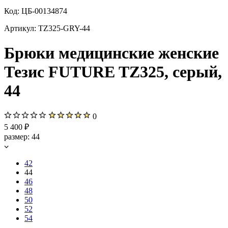
Код:
ЦБ-00134874
Артикул:
TZ325-GRY-44
Брюки медицинские женские
Тезис FUTURE TZ325, серый,
44
0
5 400 ₽
размер:
44
42
44
46
48
50
52
54