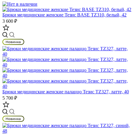
Брюки медицинские женские Тезис BASE TZ310, белый, 42
3 600 ₽
Брюки медицинские женские палаццо Тезис TZ327, латте, 40
5 700 ₽