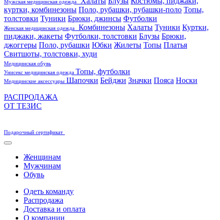
Халаты
Блузы
Костюмы, пиджаки,
Мужская медицинская одежда
куртки, комбинезоны
Поло, рубашки, рубашки-поло
Топы,
толстовки
Туники
Брюки, джинсы
Футболки
Комбинезоны
Халаты
Туники
Куртки,
Женская медицинская одежда
пиджаки, жакеты
Футболки, толстовки
Блузы
Брюки,
джоггеры
Поло, рубашки
Юбки
Жилеты
Топы
Платья
Свитшоты, толстовки, худи
Медицинская обувь
Топы, футболки
Унисекс медицинская одежда
Шапочки
Бейджи
Значки
Пояса
Носки
Медицинские аксессуары
РАСПРОДАЖА
ОТ ТЕЗИС
Подарочный сертификат
Женщинам
Мужчинам
Обувь
Одеть команду
Распродажа
Доставка и оплата
О компании