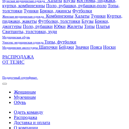
Халаты
Блузы
Костюмы, пиджаки,
Мужская медицинская одежда
куртки, комбинезоны
Поло, рубашки, рубашки-поло
Топы,
толстовки
Туники
Брюки, джинсы
Футболки
Комбинезоны
Халаты
Туники
Куртки,
Женская медицинская одежда
пиджаки, жакеты
Футболки, толстовки
Блузы
Брюки,
джоггеры
Поло, рубашки
Юбки
Жилеты
Топы
Платья
Свитшоты, толстовки, худи
Медицинская обувь
Топы, футболки
Унисекс медицинская одежда
Шапочки
Бейджи
Значки
Пояса
Носки
Медицинские аксессуары
РАСПРОДАЖА
ОТ ТЕЗИС
Подарочный сертификат
Женщинам
Мужчинам
Обувь
Одеть команду
Распродажа
Доставка и оплата
О компании