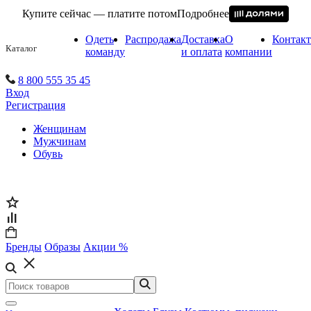
Купите сейчас — платите потом
Подробнее
Одеть
Распродажа
Доставка
О
Контак
Каталог
команду
и оплата
компании
8 800 555 35 45
Вход
Регистрация
Женщинам
Мужчинам
Обувь
Бренды
Образы
Акции %