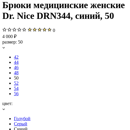
Брюки медицинские женские
Dr. Nice DRN344, синий, 50
0
4 000 ₽
размер:
50
42
44
46
48
50
52
54
56
цвет:
Голубой
Серый
Синий