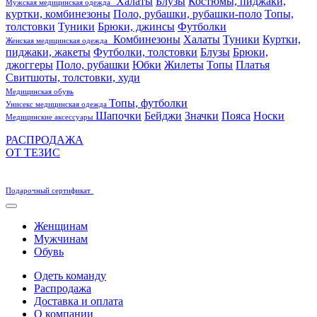
Халаты
Блузы
Костюмы, пиджаки,
Мужская медицинская одежда
куртки, комбинезоны
Поло, рубашки, рубашки-поло
Топы,
толстовки
Туники
Брюки, джинсы
Футболки
Комбинезоны
Халаты
Туники
Куртки,
Женская медицинская одежда
пиджаки, жакеты
Футболки, толстовки
Блузы
Брюки,
джоггеры
Поло, рубашки
Юбки
Жилеты
Топы
Платья
Свитшоты, толстовки, худи
Медицинская обувь
Топы, футболки
Унисекс медицинская одежда
Шапочки
Бейджи
Значки
Пояса
Носки
Медицинские аксессуары
РАСПРОДАЖА
ОТ ТЕЗИС
Подарочный сертификат
Женщинам
Мужчинам
Обувь
Одеть команду
Распродажа
Доставка и оплата
О компании