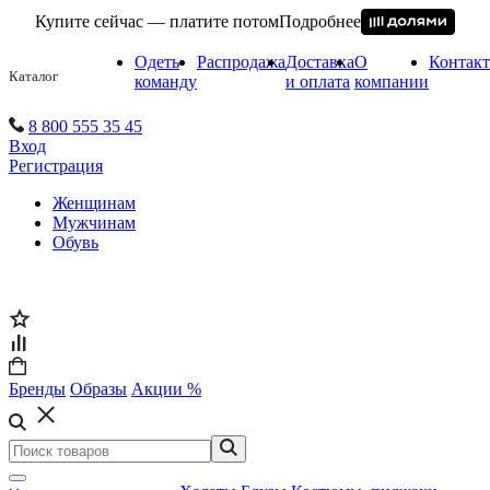
Купите сейчас — платите потом
Подробнее
Одеть
Распродажа
Доставка
О
Контак
Каталог
команду
и оплата
компании
8 800 555 35 45
Вход
Регистрация
Женщинам
Мужчинам
Обувь
Бренды
Образы
Акции %