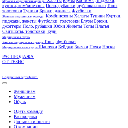
Халаты
Блузы
Костюмы, пиджаки,
Мужская медицинская одежда
куртки, комбинезоны
Поло, рубашки, рубашки-поло
Топы,
толстовки
Туники
Брюки, джинсы
Футболки
Комбинезоны
Халаты
Туники
Куртки,
Женская медицинская одежда
пиджаки, жакеты
Футболки, толстовки
Блузы
Брюки,
джоггеры
Поло, рубашки
Юбки
Жилеты
Топы
Платья
Свитшоты, толстовки, худи
Медицинская обувь
Топы, футболки
Унисекс медицинская одежда
Шапочки
Бейджи
Значки
Пояса
Носки
Медицинские аксессуары
РАСПРОДАЖА
ОТ ТЕЗИС
Подарочный сертификат
Женщинам
Мужчинам
Обувь
Одеть команду
Распродажа
Доставка и оплата
О компании